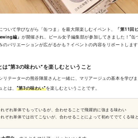
について学びながら「缶つま」を最大限楽しむイベント、
「第11回
ewing編」
が開催され、ビール女子編集部が参加してきました！“缶
みのバリエーションが広がるかも？イベントの内容をリポートしま
とは“第3の味わい”を楽しむということ
シリテーターの熊谷陣屋さんと一緒に、マリアージュの基本を学び
ュとは、
“第3の味わい”
を楽しむということです。
それぞれ単体でもっているが、合わせることで飛躍的に強まる味わい
それぞれ単体では出てこないが、合わせることによって初めてでてくる味