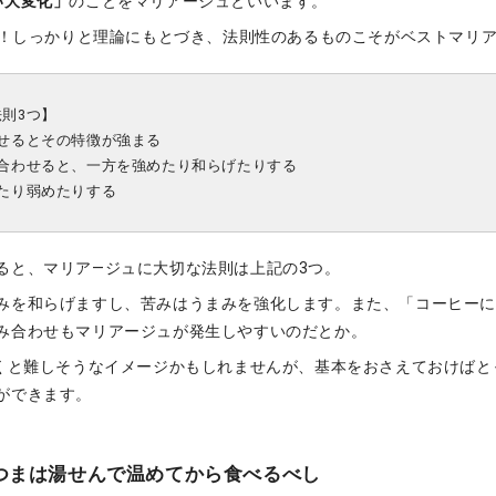
い大変化」
のことをマリアージュといいます。
NG！しっかりと理論にもとづき、法則性のあるものこそがベストマリ
則3つ】
せるとその特徴が強まる
み合わせると、一方を強めたり和らげたりする
たり弱めたりする
ると、マリア―ジュに大切な法則は上記の3つ。
みを和らげますし、苦みはうまみを強化します。また、「コーヒー
み合わせもマリアージュが発生しやすいのだとか。
聞くと難しそうなイメージかもしれませんが、基本をおさえておけばと
ができます。
つまは湯せんで温めてから食べるべし