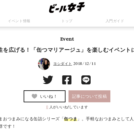
イベント情報
トップ
入門ガイド
Event
性を広げる！「缶つマリアージュ」を楽しむイベント
2018/12/11
ヨシダイト
いいね！
記事について投稿
0
人がいいね!しています
まおつまみになる缶詰シリーズ「
缶つま
」。手軽なおつまみとして
群です！