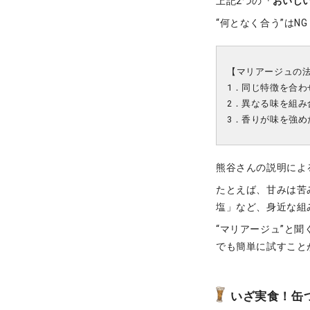
上記2つの
「おいし
“何となく合う”は
【マリアージュの法
1．同じ特徴を合わ
2．異なる味を組
3．香りが味を強め
熊谷さんの説明によ
たとえば、甘みは苦
塩」など、身近な組
“マリアージュ”と
でも簡単に試すこと
いざ実食！缶