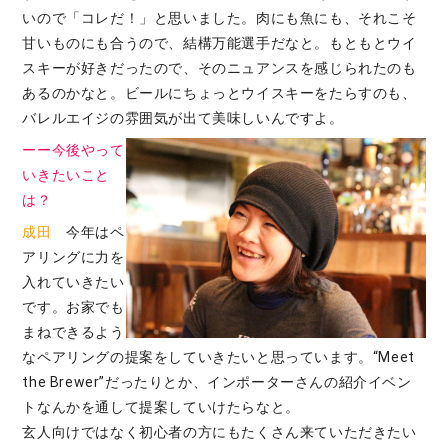
いので「コレだ！」と思いました。肉にも魚にも、それこそ
甘いものにも合うので、結構万能選手だなと。もともとウイ
スキーが好きだったので、そのニュアンスを感じられたのも
あるのかなと。ビールにちょっとウイスキーをたらすのも、
バレルエイジの雰囲気が出て美味しいんですよ。
ーー今後やって
いきたいこと
は？
成田
今年はペ
アリングに力を
入れていきたい
です。お家でも
まねできるよう
なペアリングの提案をしていきたいと思っています。“Meet
the Brewer”だったりとか、インポーターさんの紹介イベン
トなんかを通して提案していけたらなと。
玄人向けではなく初心者の方にもたくさん来ていただきたい