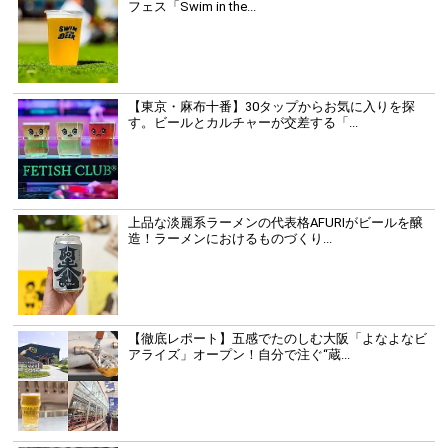
フェス「Swim in the...
【東京・麻布十番】30タップからお気に入りを探
す。ビールとカルチャーが交差する「...
上品な淡麗系ラーメンの代表格AFURIがビールを醸
造！ラーメンにおけるものづくり...
【徹底レポート】五感でたのしむ大阪「よなよなビ
アライズ」オープン！自分で注ぐ“蔵...