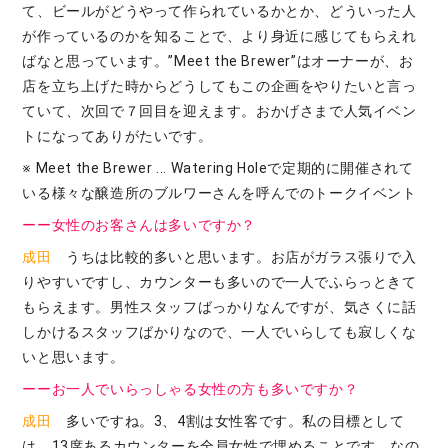
て、ビールがどうやって作られているかとか、どういった人
が作っているのかを知ることで、より身近に感じてもらえれ
ばなと思っています。”Meet the Brewer”はオーナーが、お
店を立ち上げた時からどうしてもこの企画をやりたいと言っ
ていて、次回で７回目を迎えます。おかげさまで人気イベン
トになってありがたいです。
※ Meet the Brewer ... Watering Holeで定期的に開催されて
いる様々な醸造所のブルワーさんを呼んでのトークイベント
ーー女性のお客さんは多いですか？
成田
うちは比較的多いと思います。お店がガラス張りで入
りやすいですし、カウンターも多いので一人でふらっときて
もらえます。男性スタッフばっかりなんですが、気さくに話
しかけるスタッフばかりなので、一人でいらしても寂しくな
いと思います。
ーーお一人でいらっしゃる女性の方も多いですか？
成田
多いですね。3、4割は女性客です。私の目標として
は、13席あるカウンターを全員女性で埋めることです。なの