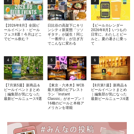
【2026年8月】全国ビ
日比谷の高架下にキリ
【ビールカレンダー
ールイベント・ビール
ンシティ新業態「ソソ
2026年8月】いつもの
フェス8選！今月はどこ
ギタテ」が誕生！同じ
日常に、わたしとビー
でビール飲む？
「一番搾り」が注ぎ方
ルと。夏の暑さに乗っ
でこんなに変わる
て
【7月第5週】新商品＆
【東京・六本木】WCB
【8月第1週】新商品＆
ビールイベントまとめ
最大規模のビアレスト
ビールイベントまとめ
｜編集部が気になった
ラン「Instant
｜編集部が気になった
最新ビールニュース9選
Classic」がオープン！
最新ビールニュース6選
16種のビールと本格ア
メリカンを堪能