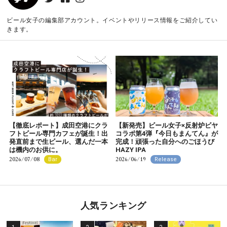
ビール女子の編集部アカウント。イベントやリリース情報をご紹介してい
きます。
【徹底レポート】成田空港にクラ
【新発売】ビール女子×反射炉ビヤ
フトビール専門カフェが誕生！出
コラボ第4弾『今日もまんてん』が
発直前まで生ビール、選んだ一本
完成！頑張った自分へのごほうび
は機内のお供に。
HAZY IPA
2026/07/08
2026/06/19
Bar
Release
人気ランキング