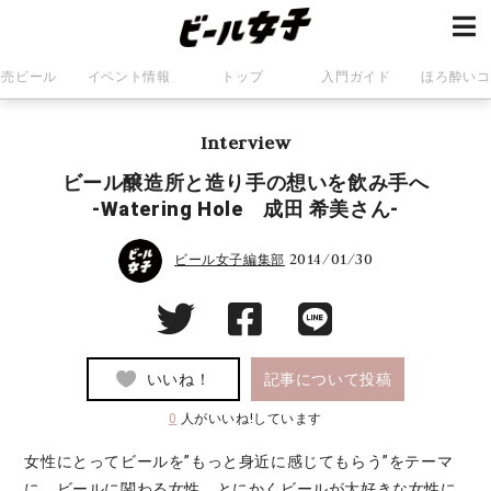
発売ビール
イベント情報
トップ
入門ガイド
ほろ酔いコ
Interview
ビール醸造所と造り手の想いを飲み手へ
-Watering Hole 成田 希美さん-
2014/01/30
ビール女子編集部
いいね！
記事について投稿
0
人がいいね!しています
女性にとってビールを”もっと身近に感じてもらう”をテーマ
に、ビールに関わる女性、とにかくビールが大好きな女性に