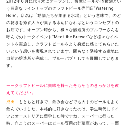
2012年６月に代々木にオープンし、樽生ビールが19種類とい
う豊富なラインナップのクラフトビール専門店“Watering
Hole”。店名は「動物たちが集まる水場」という意味で、のど
の乾きを癒す人々が集まる水辺になればというコンセプトの
お店です。オープン時から、様々な醸造所のブルワーさんを
呼んでのトークイベント“Meet the Brewer”など様々なイベ
ントを実施し、クラフトビールをより身近に感じてもらいた
いという想いを実現されています。間もなく隣接する敷地に
自前の醸造所が完成し、ブルーパブとしても展開していきま
す。
ーークラフトビールに興味を持ったそもそものきっかけを教
えてください。
成田
もともと好きで、飲み会などでも大手のビールをよく
飲んでいました。本格的に好きなったのは、学生時代にドイ
ツとオーストリアに留学した時ですね。スーパーに行った
時、向こうのスーパーはビール専用の貯蔵庫があって、一面