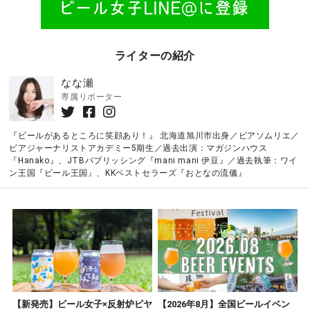
ライターの紹介
なな瀬
専属リポーター
『ビールがあるところに笑顔あり！』 北海道旭川市出身／ビアソムリエ／
ビアジャーナリストアカデミー5期生／過去出演：マガジンハウス
『Hanako』、JTBパブリッシング『mani mani 伊豆』／過去執筆：ワイ
ン王国『ビール王国』、KKベストセラーズ『おとなの流儀』
【新発売】ビール女子×反射炉ビヤ
【2026年8月】全国ビールイベン