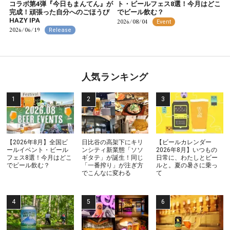
コラボ第4弾『今日もまんてん』が
ト・ビールフェス8選！今月はどこ
完成！頑張った自分へのごほうび
でビール飲む？
HAZY IPA
2026/08/04
Event
2026/06/19
Release
人気ランキング
【2026年8月】全国ビ
日比谷の高架下にキリ
【ビールカレンダー
ールイベント・ビール
ンシティ新業態「ソソ
2026年8月】いつもの
フェス8選！今月はどこ
ギタテ」が誕生！同じ
日常に、わたしとビー
でビール飲む？
「一番搾り」が注ぎ方
ルと。夏の暑さに乗っ
でこんなに変わる
て