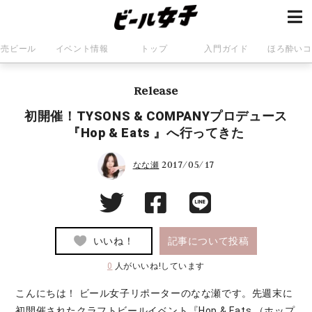
発売ビール
イベント情報
トップ
入門ガイド
ほろ酔いコ
Release
初開催！TYSONS & COMPANYプロデュース
『Hop & Eats 』へ行ってきた
2017/05/17
なな瀬
いいね！
記事について投稿
0
人がいいね!しています
こんにちは！ ビール女子リポーターのなな瀬です。先週末に
初開催されたクラフトビールイベント『Hop & Eats （ホップ