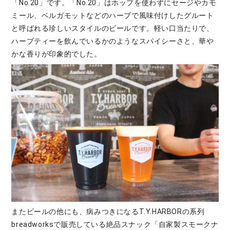
「No.20」です。「No.20」はホップを使わずにセージやカモ
ミール、ベルガモットなどのハーブで風味付けしたグルート
と呼ばれる珍しいスタイルのビールです。軽い口当たりで、
ハーブティーを飲んでいるかのようなスパイシーさと、華や
かな香りが印象的でした。
またビールの他にも、病みつきになるT.Y.HARBORの系列
breadworksで販売している絶品スナック「自家製スモークナ