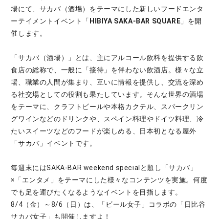
場にて、サカバ（酒場）をテーマにした新しいフードエンタ
ーテイメントイベント「
HIBIYA SAKA-BAR SQUARE
」を開
催します。
「サカバ（酒場）」とは、主にアルコール飲料を提供する飲
食店の総称で、一般に「接待」を伴わない飲酒店。様々な立
場、職業の人間が集まり、互いに情報を提供し、交流を深め
る社交場としての役割も果たしています。そんな世界の酒場
をテーマに、クラフトビールや本格カクテル、スパークリン
グワインなどのドリンクや、スペイン料理やドイツ料理、冷
たいスイーツなどのフードが楽しめる、日本初となる屋外
「サカバ」イベントです。
毎週末にはSAKA-BAR weekend specialと題し「サカバ」
×「エンタメ」をテーマにした様々なコンテンツを実施。何度
でも足を運びたくなるようなイベントを目指します。
8/4（金）～8/6（日）は、「ビール女子」コラボの「日比谷
サカバ女子」も開催しますよ！