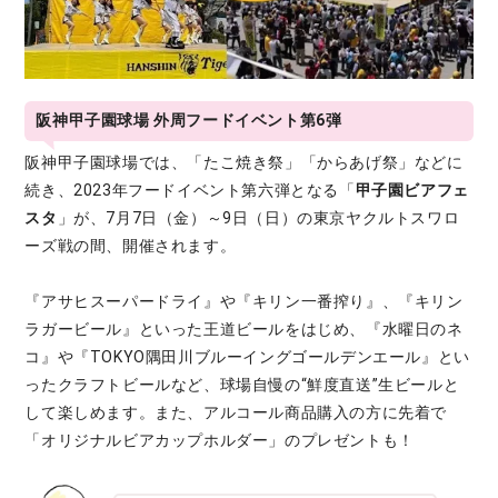
阪神甲子園球場 外周フードイベント第6弾
阪神甲子園球場では、「たこ焼き祭」「からあげ祭」などに
続き、2023年フードイベント第六弾となる「
甲子園ビアフェ
スタ
」が、7月7日（金）～9日（日）の東京ヤクルトスワロ
ーズ戦の間、開催されます。
『アサヒスーパードライ』や『キリン一番搾り』、『キリン
ラガービール』といった王道ビールをはじめ、『水曜日のネ
コ』や『TOKYO隅田川ブルーイングゴールデンエール』とい
ったクラフトビールなど、球場自慢の“鮮度直送”生ビールと
して楽しめます。また、アルコール商品購入の方に先着で
「オリジナルビアカップホルダー」のプレゼントも！