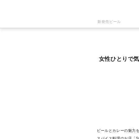
新発売ビール
女性ひとりで気
ビールとカレーの魅力を
スパイス料理のお店「Sp