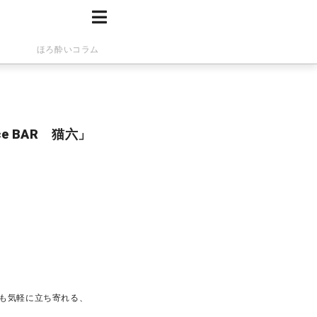
ほろ酔いコラム
 BAR 猫六」
でも気軽に立ち寄れる、