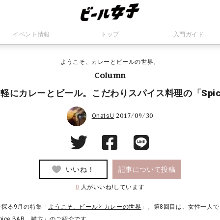
イベント情報
トップ
入門ガイド
ようこそ、カレーとビールの世界。
Column
軽にカレーとビール。こだわりスパイス料理の「Spice
2017/09/30
OnatsU
いいね！
記事について投稿
0
人がいいね!しています
探る9月の特集「
ようこそ。ビールとカレーの世界
」。第8回目は、女性一人
ice BAR 猫六」のご紹介です。