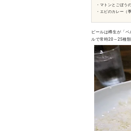
・マトンとごぼう
・エビのカレー（
ビールは樽生が「ベ
ルで常時20～25種