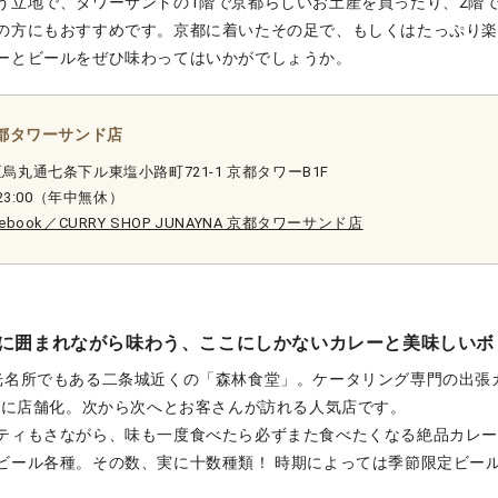
う立地で、タワーサンドの1階で京都らしいお土産を買ったり、2階
の方にもおすすめです。京都に着いたその足で、もしくはたっぷり
ーとビールをぜひ味わってはいかがでしょうか。
 京都タワーサンド店
丸通七条下ル東塩小路町721-1 京都タワーB1F
23:00（年中無休）
cebook／CURRY SHOP JUNAYNA 京都タワーサンド店
に囲まれながら味わう、ここにしかないカレーと美味しいボ
光名所でもある二条城近くの「森林食堂」。ケータリング専門の出張
2年に店舗化。次から次へとお客さんが訪れる人気店です。
ティもさながら、味も一度食べたら必ずまた食べたくなる絶品カレ
ビール各種。その数、実に十数種類！ 時期によっては季節限定ビー