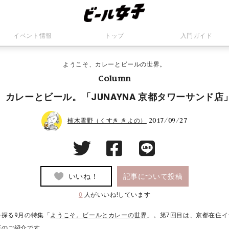
イベント情報
トップ
入門ガイド
ようこそ、カレーとビールの世界。
Column
、カレーとビール。「JUNAYNA 京都タワーサンド店
2017/09/27
楠木雪野（くすき きよの）
いいね！
記事について投稿
0
人がいいね!しています
探る9月の特集「
ようこそ。ビールとカレーの世界
」。第7回目は、京都在住
店のご紹介です。