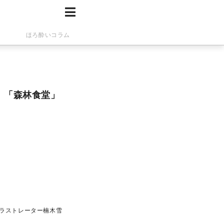
ほろ酔いコラム
」「森林食堂」
イラストレーター楠木雪