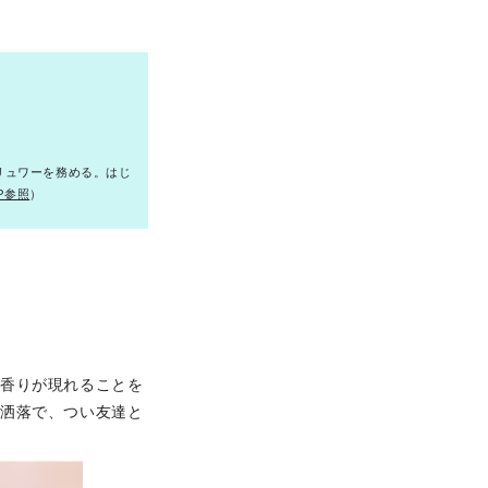
リュワーを務める。はじ
P参照
）
な香りが現れることを
お洒落で、つい友達と