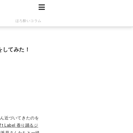
ほろ酔いコラム
飲会をしてみた！
ぐん近づいてきたのを
aft Label 香り踊るジ
特派員さんたちと一緒