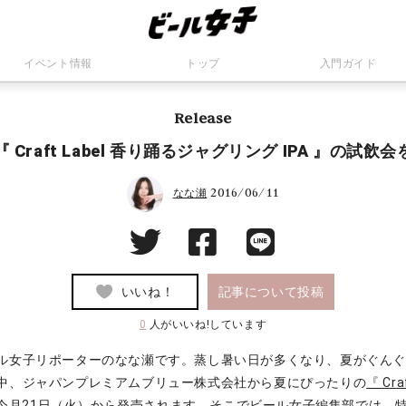
イベント情報
トップ
入門ガイド
Release
『 Craft Label 香り踊るジャグリング IPA 』の試
2016/06/11
なな瀬
いいね！
記事について投稿
0
人がいいね!しています
ル女子リポーターのなな瀬です。蒸し暑い日が多くなり、夏がぐん
中、ジャパンプレミアムブリュー株式会社から夏にぴったりの
『 Cr
今月21日（火）から発売されます。そこでビール女子編集部では、