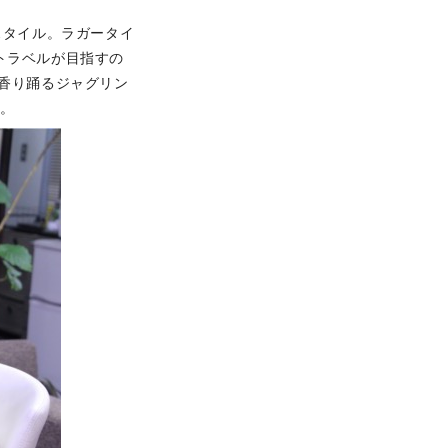
スタイル。ラガータイ
トラベルが目指すの
l 香り踊るジャグリン
す。