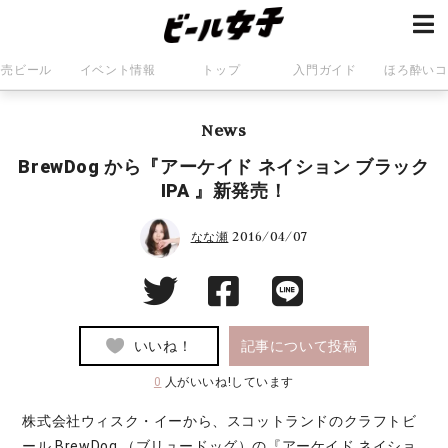
発売ビール
イベント情報
トップ
入門ガイド
ほろ酔いコ
News
BrewDog から『アーケイド ネイション ブラック
IPA 』新発売！
2016/04/07
なな瀬
いいね！
記事について投稿
0
人がいいね!しています
株式会社ウィスク・イーから、スコットランドのクラフトビ
ール BrewDog （ブリュードッグ）の『アーケイド ネイショ