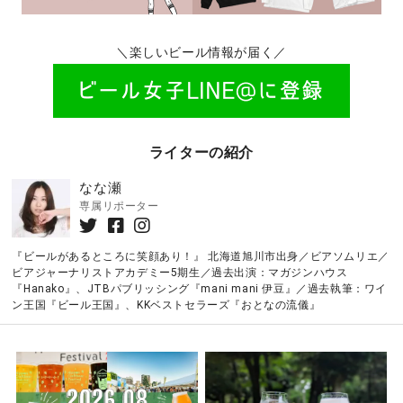
＼楽しいビール情報が届く／
ライターの紹介
なな瀬
専属リポーター
『ビールがあるところに笑顔あり！』 北海道旭川市出身／ビアソムリエ／
ビアジャーナリストアカデミー5期生／過去出演：マガジンハウス
『Hanako』、JTBパブリッシング『mani mani 伊豆』／過去執筆：ワイ
ン王国『ビール王国』、KKベストセラーズ『おとなの流儀』