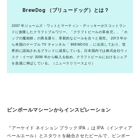
BrewDog （ブリュードッグ）とは？
2007 年ジェームズ・ワットとマーティン・ディッキーがスコットラン
ドに創業したクラフトブルワリー。「クラフトビールの革命児」、「ホ
ップの魔術師」の異名通り、革新的なビールを次々と発売。 2013 年か
ら米国のケーブル TV チャンネル「 BREWDOG 」に出演しており、世
界的に認知されるブランドに成長している。日本国内では株式会社ウィ
スク・イーが 2008 年から輸入を始め、クラフトビールにおけるシェア
を急速に伸ばしている。（ニュースリリースより）
ピンボールマシーンからインスピレーション
『アーケイド ネイション ブラック IPA 』は IPA （インディア
ペールエール）とスタウトを融合させたビールで、ピンボー