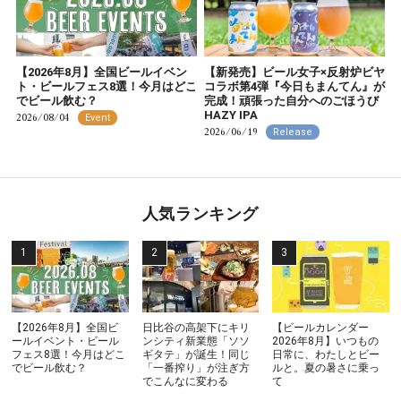
【2026年8月】全国ビールイベン
【新発売】ビール女子×反射炉ビヤ
ト・ビールフェス8選！今月はどこ
コラボ第4弾『今日もまんてん』が
でビール飲む？
完成！頑張った自分へのごほうび
HAZY IPA
2026/08/04
Event
2026/06/19
Release
人気ランキング
【2026年8月】全国ビ
日比谷の高架下にキリ
【ビールカレンダー
ールイベント・ビール
ンシティ新業態「ソソ
2026年8月】いつもの
フェス8選！今月はどこ
ギタテ」が誕生！同じ
日常に、わたしとビー
でビール飲む？
「一番搾り」が注ぎ方
ルと。夏の暑さに乗っ
でこんなに変わる
て