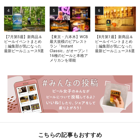
【7月第5週】新商品＆
【東京・六本木】WCB
【8月第1週】新商品＆
ビールイベントまとめ
最大規模のビアレスト
ビールイベントまとめ
｜編集部が気になった
ラン「Instant
｜編集部が気になった
最新ビールニュース9選
Classic」がオープン！
最新ビールニュース6選
16種のビールと本格ア
メリカンを堪能
こちらの記事もおすすめ