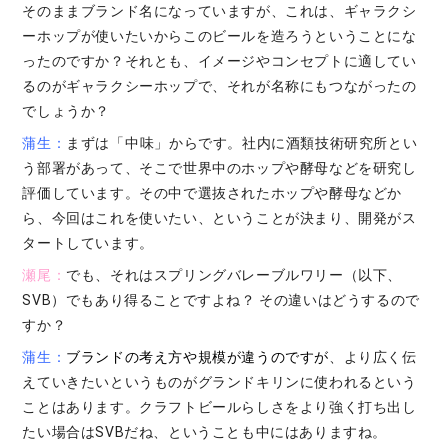
そのままブランド名になっていますが、これは、ギャラクシ
ーホップが使いたいからこのビールを造ろうということにな
ったのですか？それとも、イメージやコンセプトに適してい
るのがギャラクシーホップで、それが名称にもつながったの
でしょうか？
蒲生：
まずは「中味」からです。社内に酒類技術研究所とい
う部署があって、そこで世界中のホップや酵母などを研究し
評価しています。その中で選抜されたホップや酵母などか
ら、今回はこれを使いたい、ということが決まり、開発がス
タートしています。
瀬尾：
でも、それはスプリングバレーブルワリー（以下、
SVB）でもあり得ることですよね？ その違いはどうするので
すか？
蒲生：
ブランドの考え方や規模が違うのですが
、より広く伝
えていきたいというものがグランドキリンに使われるという
ことはあります。クラフトビールらしさをより強く打ち出し
たい場合はSVBだね、ということも中にはありますね。