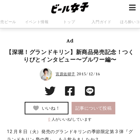
発売ビール
イベント情報
トップ
入門ガイド
ほろ酔いコ
Ad
【深堀！グランドキリン】新商品発売記念！つく
りびとインタビュー〜ブルワー編〜
2015/12/16
宮原佐研子
いいね！
記事について投稿
0
人がいいね!しています
12 月 8 日（火）発売のグランドキリンの季節限定第 3 弾『グ
ランドキリン 梟の森』、もう飲みましたか？