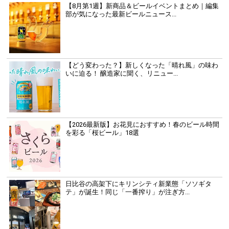
【8月第1週】新商品＆ビールイベントまとめ｜編集
部が気になった最新ビールニュース...
【どう変わった？】新しくなった「晴れ風」の味わ
いに迫る！ 醸造家に聞く、リニュー...
【2026最新版】お花見におすすめ！春のビール時間
を彩る「桜ビール」18選
日比谷の高架下にキリンシティ新業態「ソソギタ
テ」が誕生！同じ「一番搾り」が注ぎ方...