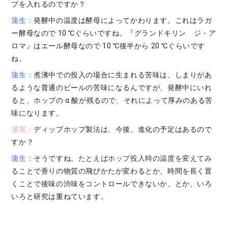
プを入れるのですか？
蒲生：
発酵中の温度は酵母によってかわります。これはラガ
ー酵母なので 10 ℃ぐらいですね。『グランドキリン ジ・ア
ロマ』はエール酵母なので 10 ℃後半から 20 ℃ぐらいです
ね。
蒲生：
煮沸中での投入の場合に生まれる苦味は、しまりがあ
るような普通のビールの苦味になるんですが、発酵中にいれ
ると、ホップの α 酸が残るので、それによって厚みのある苦
味になります。
瀬尾：
ディップホップ製法は、今後、進化の予定はあるので
すか？
蒲生：
そうですね。
たとえばホップ投入時の温度を変えてみ
る
ことで香りの物質の飛びかたが変わるとか、時間を長く置
くことで後味の渋味をコントロールできないか、とか、いろ
いろと研究は重ねています。