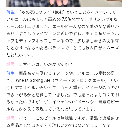
蒲生：
“冬の夜にゆっくり飲む” ということをイメージして、
アルコールはちょっと高めの 7.5% ですが、ドリンカブルな
ビールに仕上げました。エールビールなので華やかな香りが
あり、すこしヴァイツェンに近いですね。チェコ産ザーツホ
ップをディップホップしているので、少し落ち着きのある香
りとなり上品さのあるバランスで、とても
飲み口がスムーズ
だ
と思います。
瀬尾：
デザインは、いかがですか？
蒲生：
商品名から受けるイメージや、アルコール度数の高
さ、 Wheat Strong Ale（ウィートストロングエール） とい
うビアスタイルからいって、もっと重たいイメージのものが
でき上がるかと想像していました。でも思ったより白くて明
るかったのですが、ヴァイツェンのイメージや、無濾過ビー
ルらしさを良く表現しているなと思っています。
瀬尾：
そう！ このビールは無濾過ですが、常温で流通させ
る商品としてはおそらく珍しいのではないでしょうか？