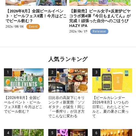
【2026年8月】全国ビールイベン
【新発売】ビール女子×反射炉ビヤ
ト・ビールフェス8選！今月はどこ
コラボ第4弾『今日もまんてん』が
でビール飲む？
完成！頑張った自分へのごほうび
HAZY IPA
2026/08/04
Event
2026/06/19
Release
人気ランキング
【2026年8月】全国ビ
日比谷の高架下にキリ
【ビールカレンダー
ールイベント・ビール
ンシティ新業態「ソソ
2026年8月】いつもの
フェス8選！今月はどこ
ギタテ」が誕生！同じ
日常に、わたしとビー
でビール飲む？
「一番搾り」が注ぎ方
ルと。夏の暑さに乗っ
でこんなに変わる
て