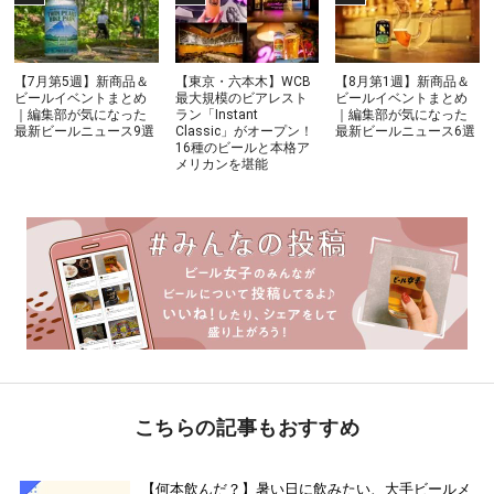
【7月第5週】新商品＆
【東京・六本木】WCB
【8月第1週】新商品＆
ビールイベントまとめ
最大規模のビアレスト
ビールイベントまとめ
｜編集部が気になった
ラン「Instant
｜編集部が気になった
最新ビールニュース9選
Classic」がオープン！
最新ビールニュース6選
16種のビールと本格ア
メリカンを堪能
こちらの記事もおすすめ
【何本飲んだ？】暑い日に飲みたい、大手ビールメ