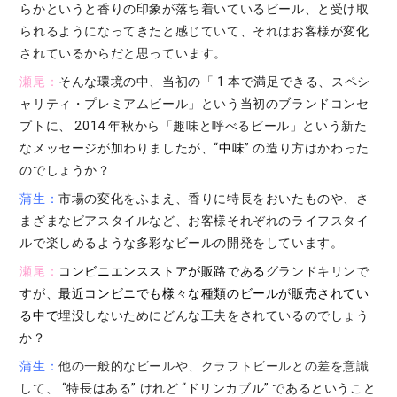
らかというと香りの印象が落ち着いているビール、と受け取
られるようになってきたと感じていて、それはお客様が変化
されているからだと思っています。
瀬尾：
そんな環境の中、当初の「 1 本で満足できる、スペシ
ャリティ・プレミアムビール」という当初のブランドコンセ
プトに、 2014 年秋から「趣味と呼べるビール」という新た
なメッセージが加わりましたが、“
中味
” の造り方はかわった
のでしょうか？
蒲生：
市場の変化をふまえ、香りに特長をおいたものや、さ
まざまなビアスタイルなど、お客様それぞれのライフスタイ
ルで楽しめるような多彩なビールの開発をしています。
瀬尾：
コンビニエンスストアが販路である
グランドキリンで
すが、
最近コンビニでも様々な種類のビールが販売されてい
る中で
埋没しないためにどんな工夫をされているのでしょう
か？
蒲生：
他の一般的なビールや、クラフトビールとの差を意識
して
、 “特長はある” けれど “ドリンカブル” であるということ