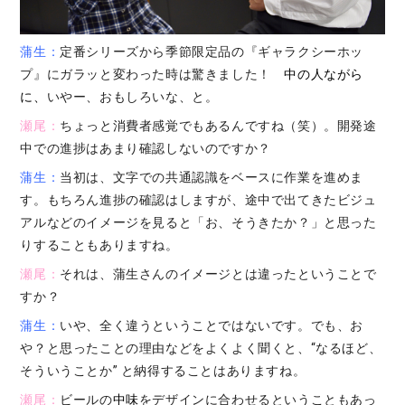
蒲生：
定番シリーズから季節限定品の『ギャラクシーホッ
プ』にガラッと変わった時は驚きました！
中の人ながら
に、
いやー、おもしろいな、と。
瀬尾：
ちょっと消費者感覚でもあるんですね（笑）。開発途
中での進捗はあまり確認しないのですか？
蒲生：
当初は、文字での共通認識をベースに作業を進めま
す。もちろん進捗の確認はしますが、途中で出てきたビジュ
アルなどのイメージを見ると「お、そうきたか？」と思った
りすることもありますね。
瀬尾：
それは、蒲生さんのイメージとは違ったということで
すか？
蒲生：
いや、全く違うということではないです。でも、お
や？と思ったことの理由などをよくよく聞くと、“なるほど、
そういうことか” と納得することはありますね。
瀬尾：
ビールの
中味
をデザインに合わせるということもあっ