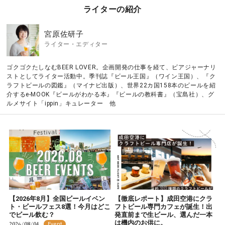
ライターの紹介
宮原佐研子
ライター・エディター
ゴクゴクたしなむBEER LOVER。企画開発の仕事を経て、ビアジャーナリ
ストとしてライター活動中。季刊誌『ビール王国』（ワイン王国）、『ク
ラフトビールの図鑑』（マイナビ出版）、世界22カ国158本のビールを紹
介するe-MOOK『ビールがわかる本』『ビールの教科書』（宝島社）、グ
ルメサイト「ippin」キュレーター 他
【2026年8月】全国ビールイベン
【徹底レポート】成田空港にクラ
ト・ビールフェス8選！今月はどこ
フトビール専門カフェが誕生！出
でビール飲む？
発直前まで生ビール、選んだ一本
は機内のお供に。
2026/08/04
Event