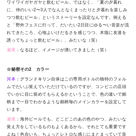
ワイワイガヤガヤと飲むビール、ではなく、「夏の夕暮れ
に、仲のいい2〜3人でなんとなくまったりと夕暮れを楽しみ
つつ飲むビール」というストーリーを設定なんです。例える
と「野外フェスに行って、だいたい2日目にゆる〜い音楽が流
れてきたころ、心地よいけだるさを感じつつ、木陰に友達を
誘ってちょっと飲むビール」、みたいな（笑）
瀬尾
：なるほど、イメージが湧いてきました（笑）
☆秘密その2 カラー
河本
：グランドキリン
自体はこの専用ボトルの独特のフォル
ムでだいぶ覚えていただけているのですが、コンビニの店頭
でいかに目に留めてもらえるかということで、色の違いで銘
柄まで一目でわかるような銘柄毎のメインカラーを設定して
います。
瀬尾
：海外ビールでも、どこどこのあの色のやつ、みたいな
覚え方をしているものもよくあるから、それとても重要です
よね！色合いも、ちょっとレトロな感じにまとまっていて良