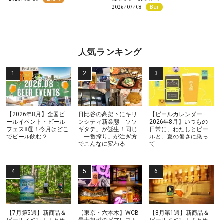
2026/07/08
Bar
人気ランキング
【2026年8月】全国ビ
日比谷の高架下にキリ
【ビールカレンダー
ールイベント・ビール
ンシティ新業態「ソソ
2026年8月】いつもの
フェス8選！今月はどこ
ギタテ」が誕生！同じ
日常に、わたしとビー
でビール飲む？
「一番搾り」が注ぎ方
ルと。夏の暑さに乗っ
でこんなに変わる
て
【7月第5週】新商品＆
【東京・六本木】WCB
【8月第1週】新商品＆
ビールイベントまとめ
最大規模のビアレスト
ビールイベントまとめ