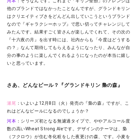
河本
：そうなんです。これまで「キリン聖獣」のアレンジは
他のブランドではなかったことなんですが、グランドキリン
はクリエイティブさをどんどん出していこうというブランド
なので『ギャラクシーホップ』で思い切ってチャレンジして
みたんです。結果すごく皆さんが楽しんでくれて、その次の
『十六夜の月』を出す時には、社内からも「今度はどうする
の？」なんて期待してもらえるようになったり、みんなが自
分の事のように楽しんでくれるようになったのが本当に嬉し
いと思っています。
さあ、どんなビール？『グランドキリン 梟の森』
瀬尾
：いよいよ12月8日（火）発売の『梟の森』ですが、こ
れはどんなビールになるのでしょうか？
河本
：シリーズ初となる無濾過タイプで、ややアルコール度
数の高いWheat Strong Aleです。デザインのテーマは、梟
（フクロウ）が住む冬化粧をした夜更けの森、です。小麦を