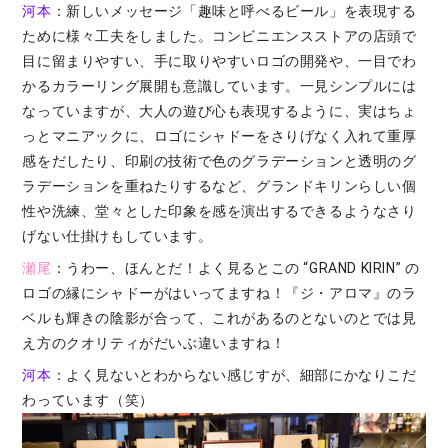
河本
：新しいメッセージ「趣味と呼べるビール」を表現する
ために様々工夫をしました。コンビニエンスストアの店頭で
目に留まりやすい、手に取りやすいロゴの開発や、一目でわ
かるカラーリング展開も意識しています。一見シンプルには
なっていますが、大人の遊び心も表現するように、実はちょ
っとマニアックに、ロゴにシャドーをさりげなく入れて重厚
感をだしたり、印刷の技術で色のグラデーションと透明のグ
ラデーションを重ねたりするなど、グランドキリンらしい個
性や洗練、堂々とした印象を感を演出するできるようなさり
げない仕掛けもしています。
瀬尾
：うわー、ほんとだ！よく見るとこの “GRAND KIRIN” の
ロゴの縁にシャドーがはいってますね！『ジ・アロマ』のラ
ベルも輝きの陰影が合って、これがあるのとないのとでは見
え方のクオリティがだいぶ違いますね！
河本
：よく見ないとわからない感じすが、細部にかなりこだ
わっています（笑）