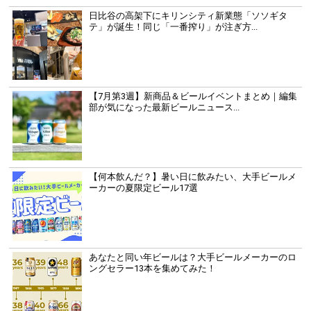
日比谷の高架下にキリンシティ新業態「ソソギタ
テ」が誕生！同じ「一番搾り」が注ぎ方...
【7月第3週】新商品＆ビールイベントまとめ｜編集
部が気になった最新ビールニュース...
【何本飲んだ？】暑い日に飲みたい、大手ビールメ
ーカーの夏限定ビール17選
あなたと同い年ビールは？大手ビールメーカーのロ
ングセラー13本を集めてみた！