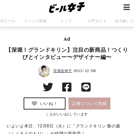
発売ビール
イベント情報
トップ
入門ガイド
ほろ酔いコ
Ad
【深堀！グランドキリン】注目の新商品！つくり
びとインタビュー〜デザイナー編〜
2015/12/08
宮原佐研子
いいね！
記事について投稿
0
人がいいね!しています
いよいよ本日、12月8日（火）に『グランドキリン 梟の森
（ふくろうのもり）』が待望の新発売！