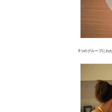
3つのグループにわ