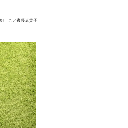
き姐」こと齊藤真貴子