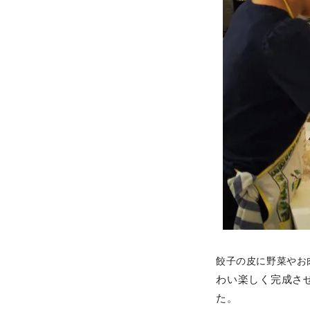
餃子の皮に野菜やお
わい楽しく完成さ
た。