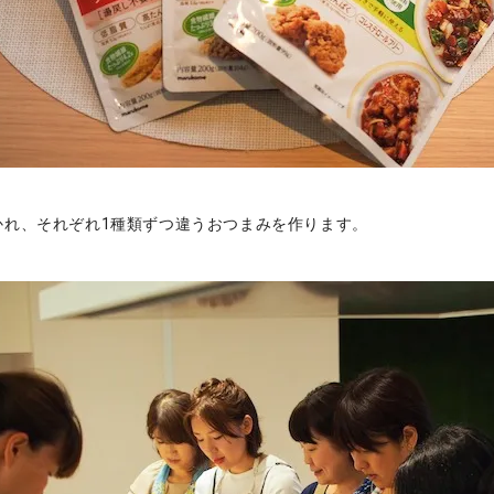
かれ、それぞれ1種類ずつ違うおつまみを作ります。