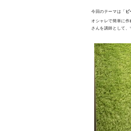
今回のテーマは「
ビ
オシャレで簡単に作
さんを講師として、