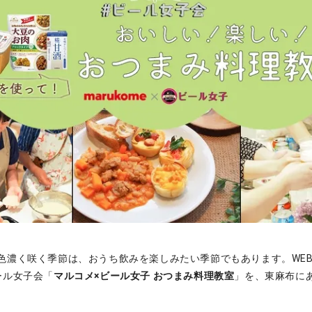
色濃く咲く季節は、おうち飲みを楽しみたい季節でもあります。WE
ール女子会「
マルコメ×ビール女子 おつまみ料理教室
」を、東麻布に