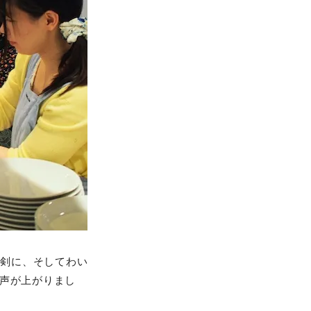
真剣に、そしてわい
声が上がりまし