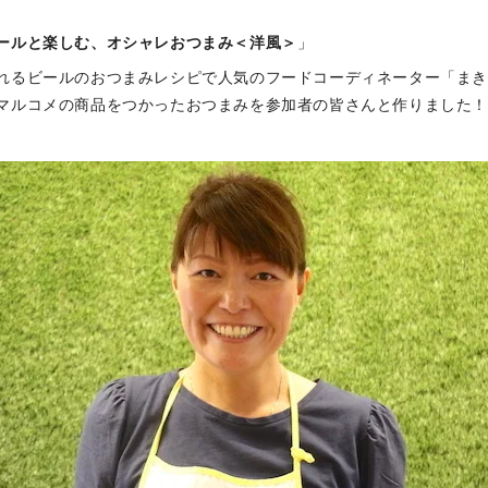
ールと楽しむ、オシャレおつまみ＜洋風＞
」
れるビールのおつまみレシピで人気のフードコーディネーター「ま
マルコメの商品をつかったおつまみを参加者の皆さんと作りました！