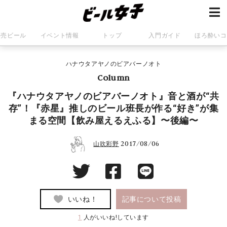
発売ビール
イベント情報
トップ
入門ガイド
ほろ酔いコ
ハナウタアヤノのビアバーノオト
Column
『ハナウタアヤノのビアバーノオト』音と酒が“共
存”！『赤星』推しのビール班長が作る“好き”が集
まる空間【飲み屋えるえふる】〜後編〜
2017/08/06
山吹彩野
いいね！
記事について投稿
1
人がいいね!しています