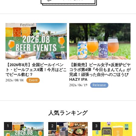
【2026年8月】全国ビールイベン
【新発売】ビール女子×反射炉ビヤ
ト・ビールフェス8選！今月はどこ
コラボ第4弾『今日もまんてん』が
でビール飲む？
完成！頑張った自分へのごほうび
HAZY IPA
2026/08/04
Event
2026/06/19
Release
人気ランキング