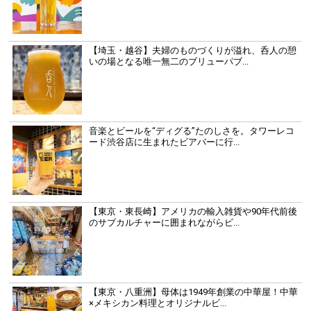
【埼玉・越谷】夫婦のものづくりが溢れ、呑人の憩
いの場となる唯一無二のブリューパブ...
音楽とビールを“ディグる”たのしさを。タワーレコ
ード渋谷店に生まれたビアバーに行...
【東京・東長崎】アメリカの輸入雑貨や90年代前後
のサブカルチャーに囲まれながらビ...
【東京・八重洲】母体は1949年創業の中華屋！中華
×メキシカン料理とオリジナルビ...