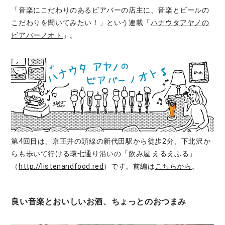
「音楽にこだわりのあるビアバーの店主に、音楽とビールの
こだわりを聞いてみたい！」という連載「
ハナウタアヤノの
ビアバーノオト
」。
第4回目は、京王井の頭線の新代田駅から徒歩2分、下北沢か
らも歩いて行ける環七通り沿いの「飲み屋 えるえふる」
（
http://listenandfood.red
）です。前編は
こちらから
。
良い音楽とおいしいお酒、ちょっとのおつまみ