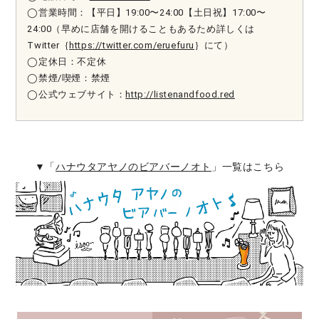
◯営業時間：【平日】19:00〜24:00【土日祝】17:00〜
24:00（早めに店舗を開けることもあるため詳しくは
Twitter｛
https://twitter.com/eruefuru
｝にて）
◯定休日：不定休
◯禁煙/喫煙：禁煙
◯公式ウェブサイト：
http://listenandfood.red
▼「
ハナウタアヤノのビアバーノオト
」一覧はこちら