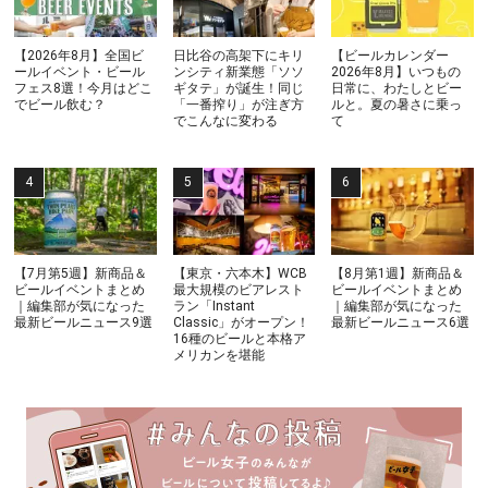
【2026年8月】全国ビ
日比谷の高架下にキリ
【ビールカレンダー
ールイベント・ビール
ンシティ新業態「ソソ
2026年8月】いつもの
フェス8選！今月はどこ
ギタテ」が誕生！同じ
日常に、わたしとビー
でビール飲む？
「一番搾り」が注ぎ方
ルと。夏の暑さに乗っ
でこんなに変わる
て
【7月第5週】新商品＆
【東京・六本木】WCB
【8月第1週】新商品＆
ビールイベントまとめ
最大規模のビアレスト
ビールイベントまとめ
｜編集部が気になった
ラン「Instant
｜編集部が気になった
最新ビールニュース9選
Classic」がオープン！
最新ビールニュース6選
16種のビールと本格ア
メリカンを堪能