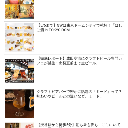
【5/6まで】GWは東京ドームシティで乾杯！「はし
ご酒 in TOKYO DOM...
【徹底レポート】成田空港にクラフトビール専門カ
フェが誕生！出発直前まで生ビール、...
クラフトビアバーで密かに話題の『ミード』って？
味わいやビールとの違いなど、ミード...
【渋谷駅から徒歩5分】朝も昼も夜も、ここにいて