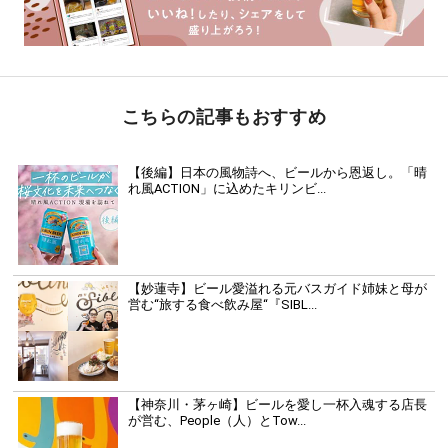
こちらの記事もおすすめ
【後編】日本の風物詩へ、ビールから恩返し。「晴
れ風ACTION」に込めたキリンビ...
【妙蓮寺】ビール愛溢れる元バスガイド姉妹と母が
営む“旅する食べ飲み屋“『SIBL...
【神奈川・茅ヶ崎】ビールを愛し一杯入魂する店長
が営む、People（人）とTow...