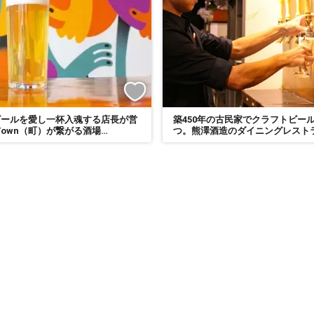
ビールを愛し一杯入魂する店長が営
築450年の古民家でクラフトビー
とTown（町）が繋がる酒場
つ。熊澤酒造のダイニングレスト