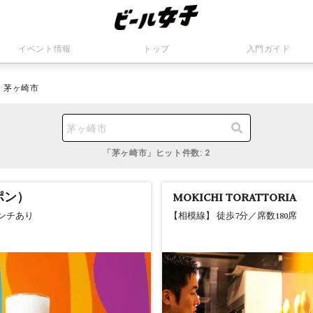
イベント情報
トップ
入門ガイド
茅ヶ崎市
茅ヶ崎市
「茅ヶ崎市」ヒット件数: 2
ポン）
MOKICHI TORATTORIA
ンチあり
【相模線】 徒歩7分／席数180席