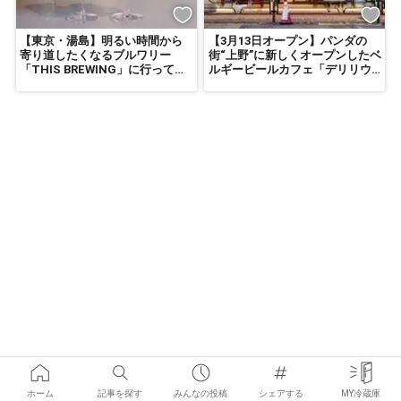
【東京・湯島】明るい時間から
【3月13日オープン】パンダの
寄り道したくなるブルワリー
街“上野”に新しくオープンしたベ
「THIS BREWING」に行ってき
ルギービールカフェ「デリリウ
た
ムカフェ 上野駅店」
ホーム
記事を探す
みんなの投稿
シェアする
MY冷蔵庫