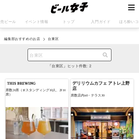
発売ビール
イベント情報
トップ
入門ガイド
ほろ酔いコ
編集部おすすめのお店
台東区
台東区
「台東区」ヒット件数: 2
THIS BREWING
デリリウムカフェ アトレ上野
店
席数24席（1Fスタンディング10人、2F14
席）
席数店内60・テラス30