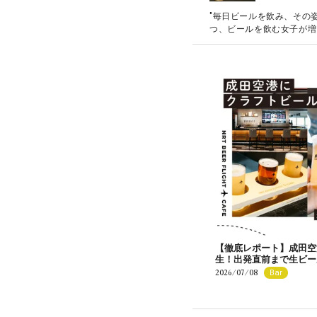
"毎日ビールを飲み、その姿
つ、ビールを飲む女子が
【徹底レポート】成田空
生！出発直前まで生ビー
2026/07/08
Bar