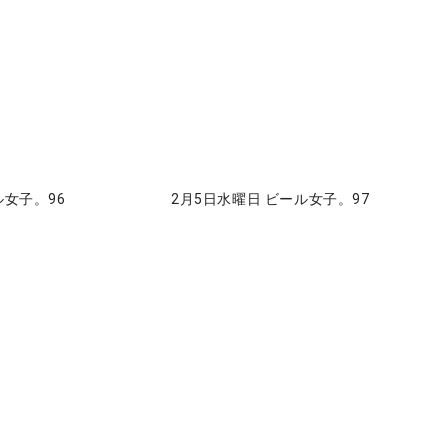
ル女子。96
2月5日水曜日 ビール女子。97