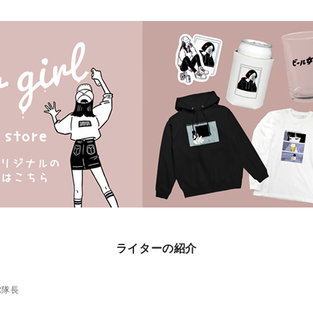
ライターの紹介
R隊長