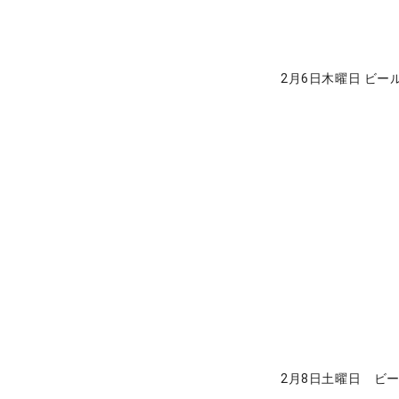
2月6日木曜日 ビー
2月8日土曜日 ビー