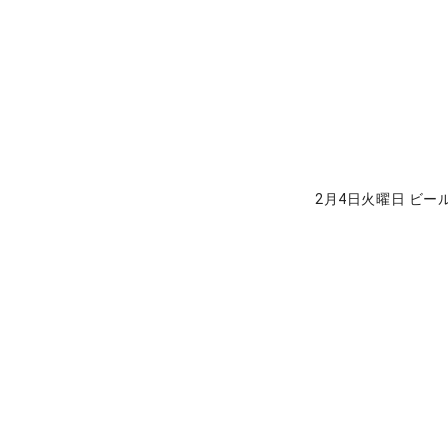
2月4日火曜日 ビー