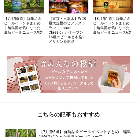
【7月第5週】新商品＆
【東京・六本木】WCB
【8月第1週】新商品＆
ビールイベントまとめ
最大規模のビアレスト
ビールイベントまとめ
｜編集部が気になった
ラン「Instant
｜編集部が気になった
最新ビールニュース9選
Classic」がオープン！
最新ビールニュース6選
16種のビールと本格ア
メリカンを堪能
こちらの記事もおすすめ
【7月第5週】新商品＆ビールイベントまとめ｜編集
部が気になった最新ビールニュース...