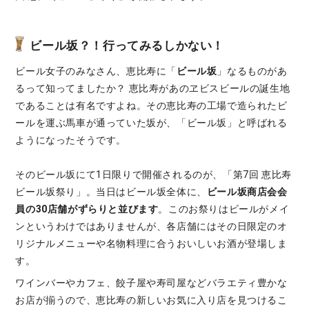
ビール坂？！行ってみるしかない！
ビール女子のみなさん、恵比寿に「
ビール坂
」なるものがあ
るって知ってましたか？ 恵比寿があのヱビスビールの誕生地
であることは有名ですよね。その恵比寿の工場で造られたビ
ールを運ぶ馬車が通っていた坂が、「ビール坂」と呼ばれる
ようになったそうです。
そのビール坂にて1日限りで開催されるのが、「第7回 恵比寿
ビール坂祭り」。当日はビール坂全体に、
ビール坂商店会会
員の30店舗がずらりと並びます
。このお祭りはビールがメイ
ンというわけではありませんが、各店舗にはその日限定のオ
リジナルメニューや名物料理に合うおいしいお酒が登場しま
す。
ワインバーやカフェ、餃子屋や寿司屋などバラエティ豊かな
お店が揃うので、恵比寿の新しいお気に入り店を見つけるこ