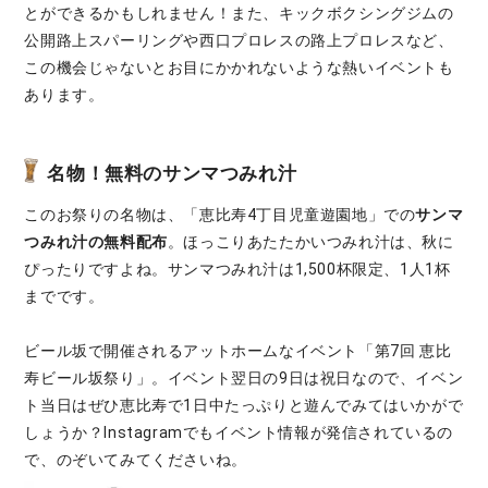
とができるかもしれません！また、キックボクシングジムの
公開路上スパーリングや西口プロレスの路上プロレスなど、
この機会じゃないとお目にかかれないような熱いイベントも
あります。
名物！無料のサンマつみれ汁
このお祭りの名物は、「恵比寿4丁目児童遊園地」での
サンマ
つみれ汁の無料配布
。ほっこりあたたかいつみれ汁は、秋に
ぴったりですよね。サンマつみれ汁は1,500杯限定、1人1杯
までです。
ビール坂で開催されるアットホームなイベント「第7回 恵比
寿ビール坂祭り」。イベント翌日の9日は祝日なので、イベン
ト当日はぜひ恵比寿で1日中たっぷりと遊んでみてはいかがで
しょうか？Instagramでもイベント情報が発信されているの
で、のぞいてみてくださいね。