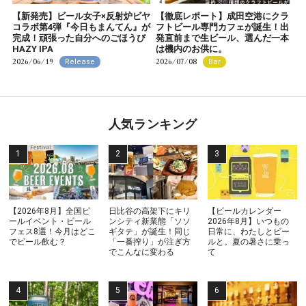
【新発売】ビール女子×反射炉ビヤ
【徹底レポート】成田空港にクラ
コラボ第4弾『今日もまんてん』が
フトビール専門カフェが誕生！出
完成！頑張った自分へのごほうび
発直前まで生ビール、選んだ一本
HAZY IPA
は機内のお供に。
2026/06/19
2026/07/08
Release
Bar
人気ランキング
【2026年8月】全国ビ
日比谷の高架下にキリ
【ビールカレンダー
ールイベント・ビール
ンシティ新業態「ソソ
2026年8月】いつもの
フェス8選！今月はどこ
ギタテ」が誕生！同じ
日常に、わたしとビー
でビール飲む？
「一番搾り」が注ぎ方
ルと。夏の暑さに乗っ
でこんなに変わる
て