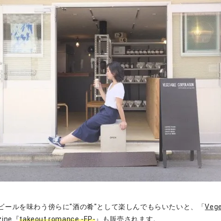
ビールを味わう傍らに"酒の肴"として楽しんでもらいたいと、「
Vege
ine『
takeout romance -EP-
』も販売されます。