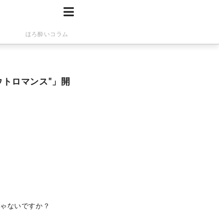
ほろ酔いコラム
ウトロマンス"」開
じゃないですか？