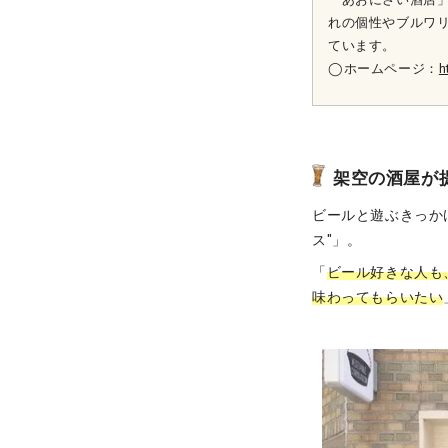
れの個性やブルワ
ています。
◯ホームページ：
h
架空の酒屋が
ビールと遊ぶきっか
ス"」。
「
ビール好きな人も
味わってもらいたい