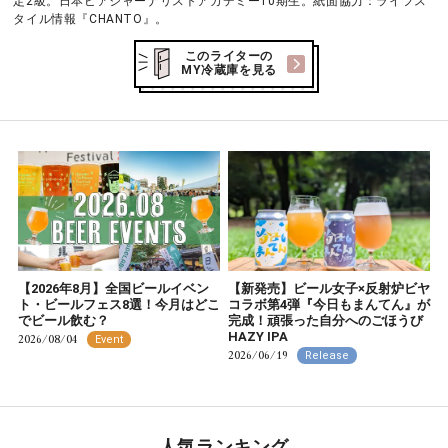
定2級。日本ビアジャーナリストアカデミー10期生。紙面協力：ライフス
タイル情報『CHANTO』。
このライターの
MY冷蔵庫を見る
【2026年8月】全国ビールイベン
【新発売】ビール女子×反射炉ビヤ
ト・ビールフェス8選！今月はどこ
コラボ第4弾『今日もまんてん』が
でビール飲む？
完成！頑張った自分へのごほうび
HAZY IPA
2026/08/04
Event
2026/06/19
Release
人気ランキング