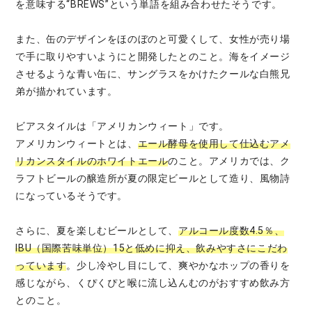
を意味する“BREWS”という単語を組み合わせたそうです。
また、缶のデザインをほのぼのと可愛くして、女性が売り場
で手に取りやすいようにと開発したとのこと。海をイメージ
させるような青い缶に、サングラスをかけたクールな白熊兄
弟が描かれています。
ビアスタイルは「アメリカンウィート」です。
アメリカンウィートとは、
エール酵母を使用して仕込むアメ
リカンスタイルのホワイトエール
のこと。アメリカでは、ク
ラフトビールの醸造所が夏の限定ビールとして造り、風物詩
になっているそうです。
さらに、夏を楽しむビールとして、
アルコール度数4.5％、
IBU（国際苦味単位）15と低めに抑え、飲みやすさにこだわ
っています
。少し冷やし目にして、爽やかなホップの香りを
感じながら、くぴくぴと喉に流し込んむのがおすすめ飲み方
とのこと。