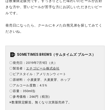
は数量限定販売です。すっきりとした味わいのビールがお好
きな方や、苦いビールが苦手な方にお試しいただきたいビー
ルです。
発売日になったら、クールにキメた白熊兄弟を探してみてく
ださいね。
SOMETIMES BREWS（サムタイムズ ブルース）
〇発売日：2019年7月9日（火）
〇製造者：
エチゴビール株式会社
〇ビアスタイル：アメリカンウィート
〇原材料： 小麦麦芽、大麦麦芽、ホップ
〇アルコール度数：4.5％
〇容量：350ml缶
〇参考価格：266円（税別）
※数量限定醸造。無くなり次第販売終了。