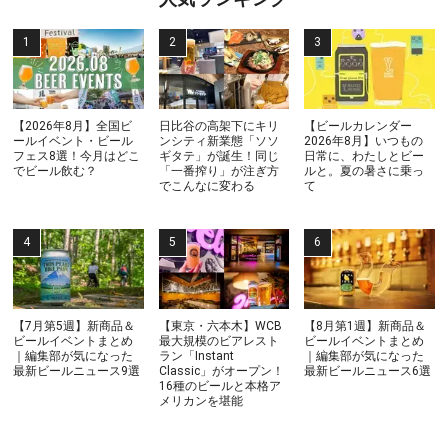
【2026年8月】全国ビ
日比谷の高架下にキリ
【ビールカレンダー
ールイベント・ビール
ンシティ新業態「ソソ
2026年8月】いつもの
フェス8選！今月はどこ
ギタテ」が誕生！同じ
日常に、わたしとビー
でビール飲む？
「一番搾り」が注ぎ方
ルと。夏の暑さに乗っ
でこんなに変わる
て
【7月第5週】新商品＆
【東京・六本木】WCB
【8月第1週】新商品＆
ビールイベントまとめ
最大規模のビアレスト
ビールイベントまとめ
｜編集部が気になった
ラン「Instant
｜編集部が気になった
最新ビールニュース9選
Classic」がオープン！
最新ビールニュース6選
16種のビールと本格ア
メリカンを堪能