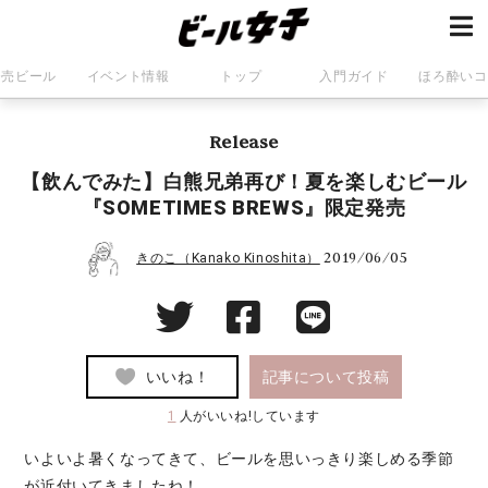
発売ビール
イベント情報
トップ
入門ガイド
ほろ酔いコ
Release
【飲んでみた】白熊兄弟再び！夏を楽しむビール
『SOMETIMES BREWS』限定発売
2019/06/05
きのこ（Kanako Kinoshita）
いいね！
記事について投稿
1
人がいいね!しています
いよいよ暑くなってきて、ビールを思いっきり楽しめる季節
が近付いてきましたね！