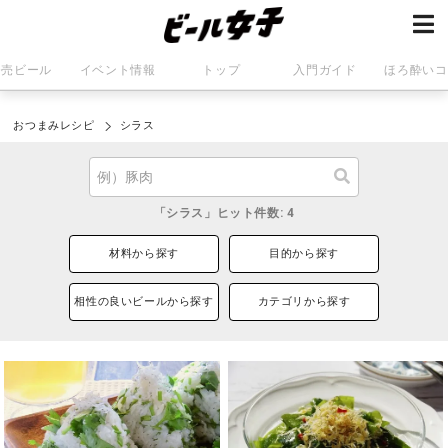
発売ビール
イベント情報
トップ
入門ガイド
ほろ酔いコ
おつまみレシピ
シラス
「シラス」ヒット件数: 4
材料から探す
目的から探す
相性の良いビールから探す
カテゴリから探す