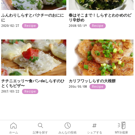
ふんわりしらすとパクチーのおにに
春はそこまで！しらすとわかめのピ
に
リ辛炒め
2020/02/27
2018/03/19
Recipe
Recipe
チチニエッリ〜食パンdeしらすのひ
カリフワッしらすの大根餅
とくちピザ〜
2016/01/08
Recipe
2017/03/22
Recipe
ホーム
記事を探す
みんなの投稿
シェアする
MY冷蔵庫