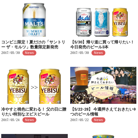
コンビニ限定！夏だけの「サントリ
【5/30】帰り道に買って帰りたい！
ー ザ・モルツ」数量限定新発売
今日発売のビール3本
2017/05/30
2017/05/30
News
News
冷やすと桃色に変わる！ 父の日に贈
【5/22-28】 今週押さえておきたい9
りたい特別なヱビスビール
つのビール情報
2017/05/24
2017/05/22
News
News