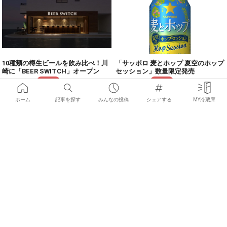
10種類の樽生ビールを飲み比べ！川
「サッポロ 麦とホップ 夏空のホップ
崎に「BEER SWITCH」オープン
セッション」数量限定発売
2017/05/19
2017/05/18
News
News
ホーム
記事を探す
みんなの投稿
シェアする
MY冷蔵庫
×
お気に入りの記事を見つけて
みんなにシェアしよう！
【5/15-21】 今週押さえておきたい8
東北限定！爽やかな「サッポロ 麦
つのビール情報
と東北ホップ The gold薫る夏」
2017/05/15
2017/05/15
News
News