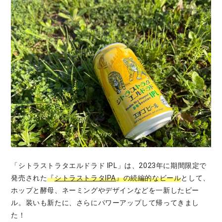
「シトラストラタエルドラド IPL」は、2023年に期間限定で
発売された
『
シトラストラタIPA
』の続編的なビール
として、
ホップと酵母、ネーミングやデザインなどを一新したビー
ル。装いも新たに、さらにパワーアップして帰ってきまし
た！