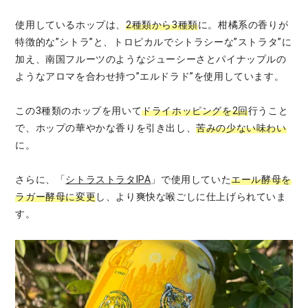
使用しているホップは、
2種類から3種類
に。柑橘系の香りが
特徴的な”シトラ”と、トロピカルでシトラシーな”ストラタ”に
加え、南国フルーツのようなジューシーさとパイナップルの
ようなアロマを合わせ持つ”エルドラド”を使用しています。
この3種類のホップを用いて
ドライホッピングを2回
行うこと
で、ホップの華やかな香りを引き出し、
苦みの少ない味わい
に。
さらに、「
シトラストラタIPA
」で使用していた
エール酵母を
ラガー酵母に変更
し、より爽快な喉ごしに仕上げられていま
す。