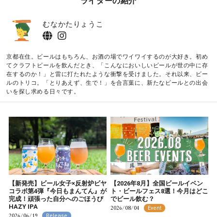
ライターの紹介
むなかたりょうこ
京都在住。ビールはもちろん、お酒の場でワイワイするのが大好き。初め
てクラフトビールを飲んだとき、「こんなにおいしいビールが世の中に存
在するのか！」と雷に打たれたような衝撃を受けました。それ以来、ビー
ルのトリコ。「とりあえず、生で！」を合言葉に、新たなビールとの出会
いを探し求める日々です。
【新発売】ビール女子×反射炉ビヤ
【2026年8月】全国ビールイベン
コラボ第4弾『今日もまんてん』が
ト・ビールフェス8選！今月はどこ
完成！頑張った自分へのごほうび
でビール飲む？
HAZY IPA
2026/08/04
Event
2026/06/19
Release