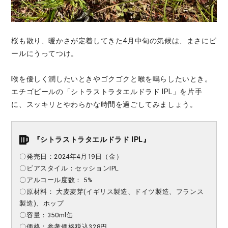
桜も散り、暖かさが定着してきた4月中旬の気候は、まさにビ
ールにうってつけ。
喉を優しく潤したいときやゴクゴクと喉を鳴らしたいとき。
エチゴビールの「シトラストラタエルドラド IPL」を片手
に、スッキリとやわらかな時間を過ごしてみましょう。
『
シトラストラタエルドラド IPL
』
〇発売日：
2024年4月19日（金）
〇ビアスタイル：
セッションIPL
〇アルコール度数：
5
%
〇原材料：
大麦麦芽(イギリス製造、ドイツ製造、フランス
製造)、ホップ
〇容量：
350ml缶
〇価格：
参考価格税込328円