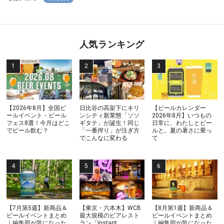
人気ランキング
【2026年8月】全国ビ
日比谷の高架下にキリ
【ビールカレンダー
ールイベント・ビール
ンシティ新業態「ソソ
2026年8月】いつもの
フェス8選！今月はどこ
ギタテ」が誕生！同じ
日常に、わたしとビー
でビール飲む？
「一番搾り」が注ぎ方
ルと。夏の暑さに乗っ
でこんなに変わる
て
【7月第5週】新商品＆
【東京・六本木】WCB
【8月第1週】新商品＆
ビールイベントまとめ
最大規模のビアレスト
ビールイベントまとめ
｜編集部が気になった
ラン「Instant
｜編集部が気になった