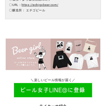
〇URL：
https://echigobeer.com/
〇醸造所：
エチゴビール
＼楽しいビール情報が届く／