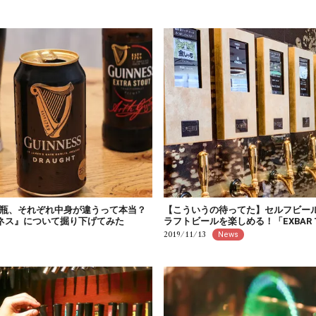
瓶、それぞれ中身が違うって本当？
【こういうの待ってた】セルフビール
ギネス』について掘り下げてみた
ラフトビールを楽しめる！「EXBAR 
2019/11/13
News