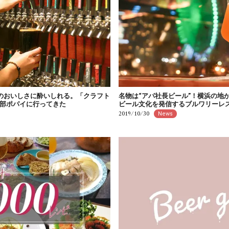
ルのおいしさに酔いしれる。「クラフト
名物は“アパ社長ビール”！横浜の地
部ポパイに行ってきた
ビール文化を発信するブルワリーレ
2019/10/30
News