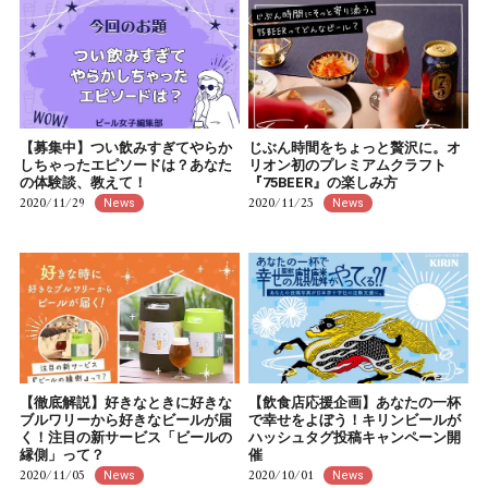
【募集中】つい飲みすぎてやらか
じぶん時間をちょっと贅沢に。オ
しちゃったエピソードは？あなた
リオン初のプレミアムクラフト
の体験談、教えて！
『75BEER』の楽しみ方
2020/11/29
2020/11/25
News
News
【徹底解説】好きなときに好きな
【飲食店応援企画】あなたの一杯
ブルワリーから好きなビールが届
で幸せをよぼう！キリンビールが
く！注目の新サービス「ビールの
ハッシュタグ投稿キャンペーン開
縁側」って？
催
2020/11/05
2020/10/01
News
News