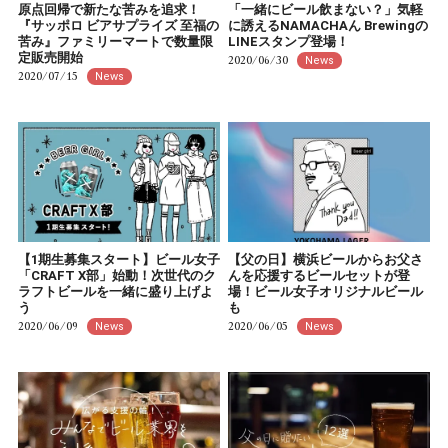
原点回帰で新たな苦みを追求！
「一緒にビール飲まない？」気軽
『サッポロ ビアサプライズ 至福の
に誘えるNAMACHAん Brewingの
苦み』ファミリーマートで数量限
LINEスタンプ登場！
定販売開始
2020/06/30
News
2020/07/15
News
【1期生募集スタート】ビール女子
【父の日】横浜ビールからお父さ
「CRAFT X部」始動！次世代のク
んを応援するビールセットが登
ラフトビールを一緒に盛り上げよ
場！ビール女子オリジナルビール
う
も
2020/06/09
2020/06/05
News
News