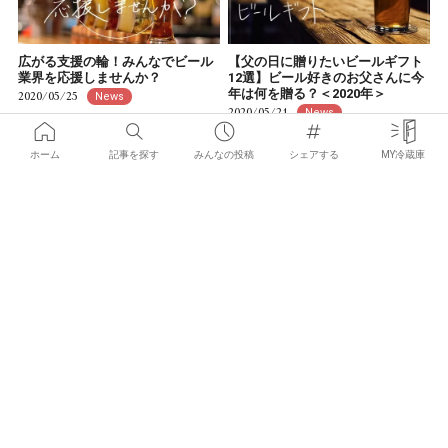
広がる支援の輪！みんなでビール
【父の日に贈りたいビールギフト
業界を応援しませんか？
12選】ビール好きのお父さんに今
年は何を贈る？＜2020年＞
2020/05/25
News
2020/05/21
News
ホーム
記事を探す
みんなの投稿
シェアする
MY冷蔵庫
×
お気に入りの記事を見つけて
みんなにシェアしよう！
未来の約束をして笑顔で乾杯を！
＜5月1日リリース＞ビール女子オ
クラフトビール専門店を支援する
リジナルビール「YOROSHIKU
「オオサカミライビールプロジェ
BEER」ついに解禁！
クト」
2020/04/25
News
2020/05/08
News