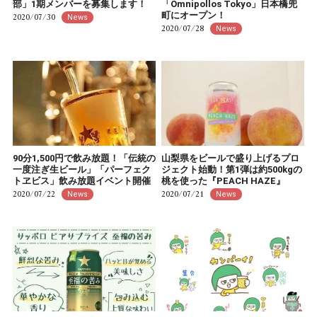
部」1期メンバーを募集します！
「Omnipollos Tokyo」日本橋兜
町にオープン！
2020/07/30
News
2020/07/28
News
90分1,500円で飲み放題！「伝統の
山梨県をビールで盛り上げるプロ
一度注ぎ生ビール」「パーフェク
ジェクト始動！第1弾は約500kgの
トヱビス」飲み放題イベント開催
桃を使った『PEACH HAZE』
2020/07/22
2020/07/21
News
News