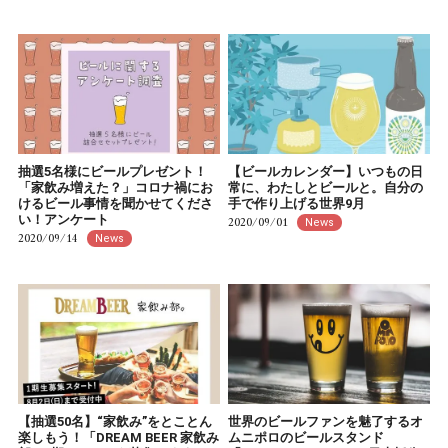
抽選5名様にビールプレゼント！
【ビールカレンダー】いつもの日
「家飲み増えた？」コロナ禍にお
常に、わたしとビールと。自分の
けるビール事情を聞かせてくださ
手で作り上げる世界9月
い！アンケート
2020/09/01
News
2020/09/14
News
【抽選50名】“家飲み”をとことん
世界のビールファンを魅了するオ
楽しもう！「DREAM BEER 家飲み
ムニポロのビールスタンド