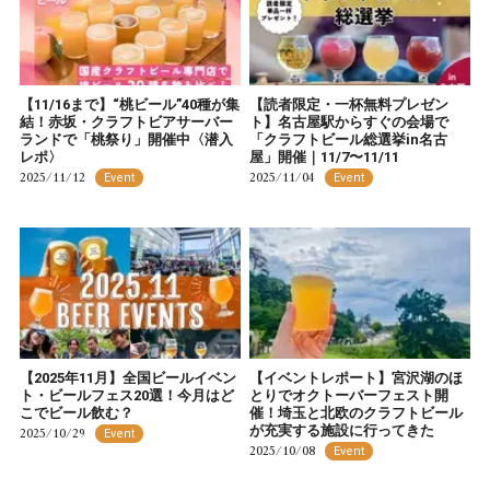
【11/16まで】“桃ビール”40種が集
【読者限定・一杯無料プレゼン
結！赤坂・クラフトビアサーバー
ト】名古屋駅からすぐの会場で
ランドで「桃祭り」開催中〈潜入
「クラフトビール総選挙in名古
レポ〉
屋」開催｜11/7〜11/11
2025/11/12
2025/11/04
Event
Event
【2025年11月】全国ビールイベン
【イベントレポート】宮沢湖のほ
ト・ビールフェス20選！今月はど
とりでオクトーバーフェスト開
こでビール飲む？
催！埼玉と北欧のクラフトビール
が充実する施設に行ってきた
2025/10/29
Event
2025/10/08
Event