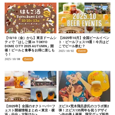
【10/10（金）から】東京ドームシ
【2025年10月】全国ビールイベン
ティで「はしご酒 in TOKYO
ト・ビールフェス19選！今月はど
DOME CITY 2025 AUTUMN」開
こでビール飲む？
催！ビールと食事をお得に楽しも
2025/10/02
Event
う！
2025/10/08
Event
【2025年】全国のオクトーバーフ
ヱビス×荒木飛呂彦氏のコラボ第2
ェスト開催情報まとめ＜東京・横
弾！ヱビス135周年を祝うデザイ
浜・仙台・大阪ほか＞
ン缶や美人画展、限定グッズ販売