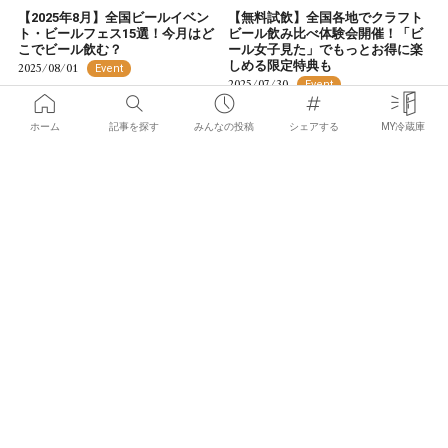
【2025年8月】全国ビールイベン
【無料試飲】全国各地でクラフト
ト・ビールフェス15選！今月はど
ビール飲み比べ体験会開催！「ビ
こでビール飲む？
ール女子見た」でもっとお得に楽
しめる限定特典も
2025/08/01
Event
2025/07/30
Event
ホーム
記事を探す
みんなの投稿
シェアする
MY冷蔵庫
×
お気に入りの記事を見つけて
みんなにシェアしよう！
大好評のイベントが再び！「はし
【2025年7月】全国ビールイベン
ご酒 in TOKYO DOME CITY 2025
ト・ビールフェス20選！今月はど
SUMMER」開催！
こでビール飲む？
2025/07/18
2025/07/01
Event
Event