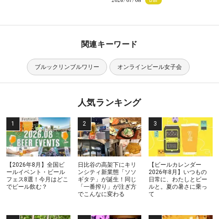
Bar
関連キーワード
ブルックリンブルワリー
オンラインビール女子会
人気ランキング
【2026年8月】全国ビ
日比谷の高架下にキリ
【ビールカレンダー
ールイベント・ビール
ンシティ新業態「ソソ
2026年8月】いつもの
フェス8選！今月はどこ
ギタテ」が誕生！同じ
日常に、わたしとビー
でビール飲む？
「一番搾り」が注ぎ方
ルと。夏の暑さに乗っ
でこんなに変わる
て