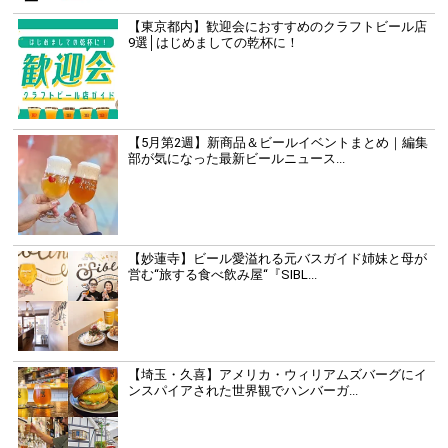
【東京都内】歓迎会におすすめのクラフトビール店
9選│はじめましての乾杯に！
【5月第2週】新商品＆ビールイベントまとめ｜編集
部が気になった最新ビールニュース...
【妙蓮寺】ビール愛溢れる元バスガイド姉妹と母が
営む“旅する食べ飲み屋“『SIBL...
【埼玉・久喜】アメリカ・ウィリアムズバーグにイ
ンスパイアされた世界観でハンバーガ...