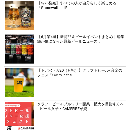
【5/26発売】すべての人が自分らしく楽しめる
「Stonewall Inn IP...
【6月第4週】新商品＆ビールイベントまとめ｜編集
部が気になった最新ビールニュース...
【下北沢・7/20（月祝）】クラフトビール×音楽の
フェス「Swim in the...
クラフトビールブルワリー開業・拡大を目指す方へ
─ビール女子・CAMPFIREが資...