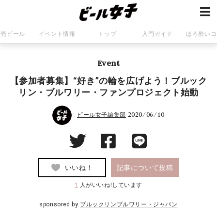
発売ビール
イベント情報
トップ
入門ガイド
ほろ酔いコ
Event
【参加者募集】“好き”の輪を広げよう！ブルック
リン・ブルワリー・ファンプロジェクト始動
2020/06/10
ビール女子編集部
いいね！
記事について投稿
1
人がいいね!しています
sponsored by
ブルックリンブルワリー・ジャパン