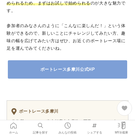
められるため、まずはお試しで始められる
のが大きな魅力で
す。
参加者のみなさんのように「こんなに楽しんだ！」という体
験ができるので、新しいことにチャレンジしてみたい方、趣
味の幅を広げてみたい方はぜひ、お近くのボートレース場に
足を運んでみてくださいね。
ボートレース多摩川公式HP
ボートレース多摩川
〇住所：183-0014 東京都府中市是政４丁目１１（
Google
Maps
）
ホーム
記事を探す
みんなの投稿
シェアする
MY冷蔵庫