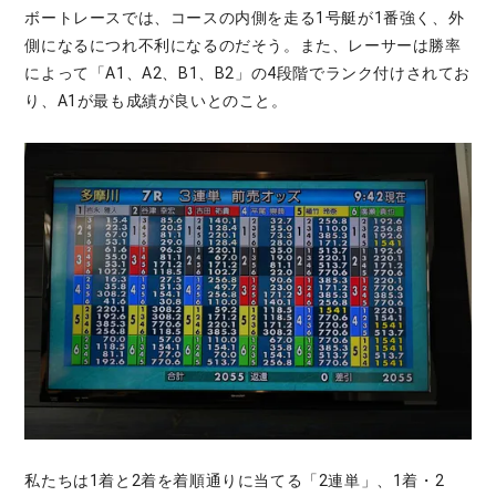
ボートレースでは、コースの内側を走る1号艇が1番強く、外
側になるにつれ不利になるのだそう。また、レーサーは勝率
によって「A1、A2、B1、B2」の4段階でランク付けされてお
り、A1が最も成績が良いとのこと。
私たちは1着と2着を着順通りに当てる「2連単」、1着・2