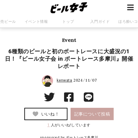
発売ビール
イベント情報
トップ
入門ガイド
ほろ酔いコ
Event
6種類のビールと初のボートレースに大盛況の1
日！『ビール女子会 in ボートレース多摩川』開催
レポート
2024/11/07
kenwata
いいね！
記事について投稿
1
人がいいね!しています
sponsored by
ボートレース多摩川