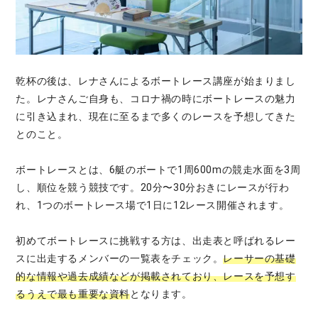
乾杯の後は、レナさんによるボートレース講座が始まりまし
た。レナさんご自身も、コロナ禍の時にボートレースの魅力
に引き込まれ、現在に至るまで多くのレースを予想してきた
とのこと。
ボートレースとは、6艇のボートで1周600mの競走水面を3周
し、順位を競う競技です。20分〜30分おきにレースが行わ
れ、1つのボートレース場で1日に12レース開催されます。
初めてボートレースに挑戦する方は、出走表と呼ばれるレー
スに出走するメンバーの一覧表をチェック。
レーサーの基礎
的な情報や過去成績などが掲載されており、レースを予想す
るうえで最も重要な資料
となります。