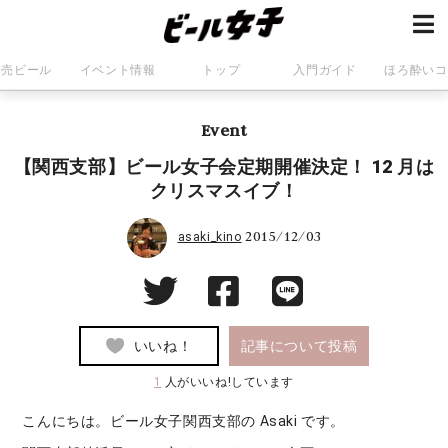
発売ビール
イベント情報
トップ
入門ガイド
ほろ酔いコ
Event
【関西支部】ビール女子会定期開催決定！ 12 月は
クリスマスイブ！
2015/12/03
asaki_kino
いいね！
記事について投稿
1
人がいいね!しています
こんにちは。ビール女子関西支部の Asaki です。