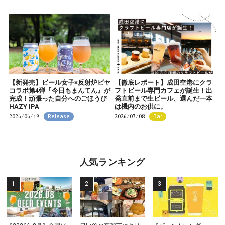
【新発売】ビール女子×反射炉ビヤ
【徹底レポート】成田空港にクラ
コラボ第4弾『今日もまんてん』が
フトビール専門カフェが誕生！出
完成！頑張った自分へのごほうび
発直前まで生ビール、選んだ一本
HAZY IPA
は機内のお供に。
2026/06/19
2026/07/08
Release
Bar
人気ランキング