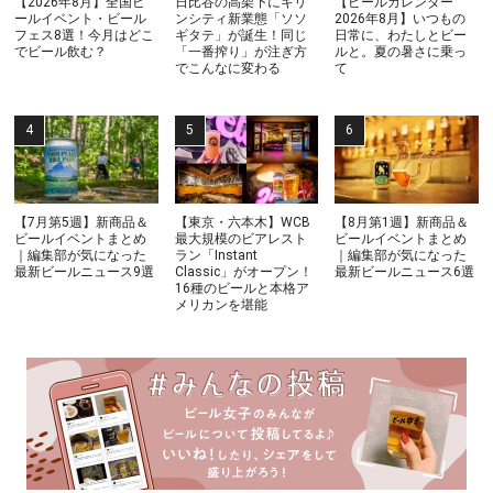
【2026年8月】全国ビ
日比谷の高架下にキリ
【ビールカレンダー
ールイベント・ビール
ンシティ新業態「ソソ
2026年8月】いつもの
フェス8選！今月はどこ
ギタテ」が誕生！同じ
日常に、わたしとビー
でビール飲む？
「一番搾り」が注ぎ方
ルと。夏の暑さに乗っ
でこんなに変わる
て
【7月第5週】新商品＆
【東京・六本木】WCB
【8月第1週】新商品＆
ビールイベントまとめ
最大規模のビアレスト
ビールイベントまとめ
｜編集部が気になった
ラン「Instant
｜編集部が気になった
最新ビールニュース9選
Classic」がオープン！
最新ビールニュース6選
16種のビールと本格ア
メリカンを堪能