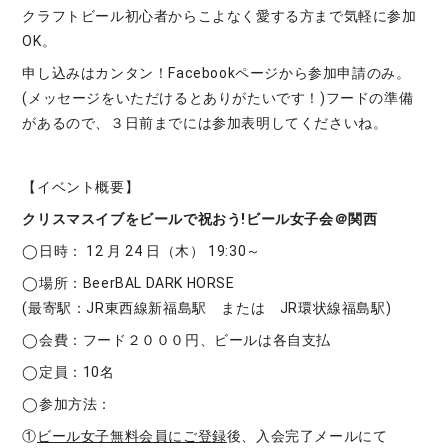
クラフトビール初心者からこよなく愛する方まで気軽に参加
OK。
申し込みはカンタン！Facebookページから参加申請のみ。
(メッセージをいただけるとありがたいです！)フードの準備
があるので、３日前までには参加表明してくださいね。
【イベント概要】
クリスマスイブをビールで祝おう!ビール女子会＠関西
◯日時： 12 月 24 日（木） 19:30～
◯場所：BeerBAL DARK HORSE
(最寄駅：JR東西線新福島駅 または JR環状線福島駅)
◯会費：フード２０００円、ビールは各自支払
◯定員：10名
◯参加方法：
①
ビール女子無料会員にご登録
後、入会完了メールにて