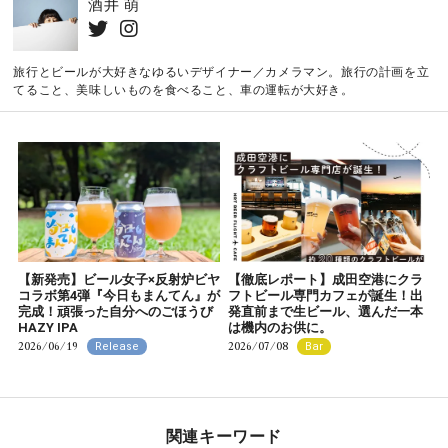
酒井 萌
旅行とビールが大好きなゆるいデザイナー／カメラマン。旅行の計画を立
てること、美味しいものを食べること、車の運転が大好き。
【新発売】ビール女子×反射炉ビヤ
【徹底レポート】成田空港にクラ
コラボ第4弾『今日もまんてん』が
フトビール専門カフェが誕生！出
完成！頑張った自分へのごほうび
発直前まで生ビール、選んだ一本
HAZY IPA
は機内のお供に。
2026/06/19
2026/07/08
Release
Bar
関連キーワード