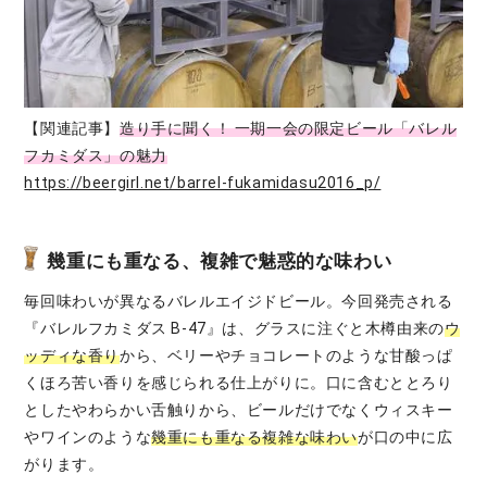
【関連記事】
造り手に聞く！ 一期一会の限定ビール「バレル
フカミダス」の魅力
https://beergirl.net/barrel-fukamidasu2016_p/
幾重にも重なる、複雑で魅惑的な味わい
毎回味わいが異なるバレルエイジドビール。今回発売される
『バレルフカミダス B-47』は、グラスに注ぐと木樽由来の
ウ
ッディな香り
から、ベリーやチョコレートのような甘酸っぱ
くほろ苦い香りを感じられる仕上がりに。口に含むととろり
としたやわらかい舌触りから、ビールだけでなくウィスキー
やワインのような
幾重にも重なる複雑な味わい
が口の中に広
がります。