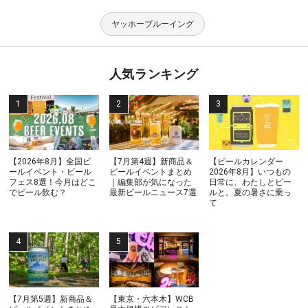
ヤッホーブルーイング
人気ランキング
【2026年8月】全国ビ
【7月第4週】新商品＆
【ビールカレンダー
ールイベント・ビール
ビールイベントまとめ
2026年8月】いつもの
フェス8選！今月はどこ
｜編集部が気になった
日常に、わたしとビー
でビール飲む？
最新ビールニュース7選
ルと。夏の暑さに乗っ
て
【7月第5週】新商品＆
【東京・六本木】WCB