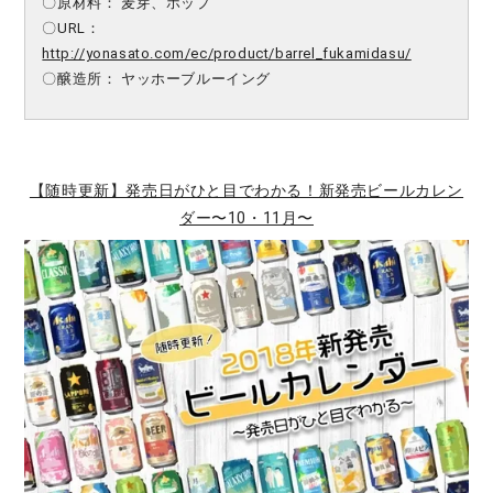
〇原材料： 麦芽、ホップ
〇URL：
http://yonasato.com/ec/product/barrel_fukamidasu/
〇醸造所： ヤッホーブルーイング
【随時更新】発売日がひと目でわかる！新発売ビールカレン
ダー〜10・11月〜