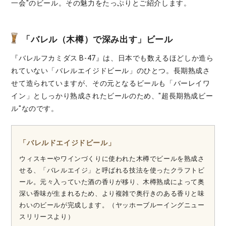
一会"のビール。その魅力をたっぷりとご紹介します。
「バレル（木樽）で深み出す」ビール
『バレルフカミダス B-47』は、日本でも数えるほどしか造ら
れていない「バレルエイジドビール」のひとつ。長期熟成さ
せて造られていますが、その元となるビールも「バーレイワ
イン」としっかり熟成されたビールのため、"超長期熟成ビー
ル"なのです。
「バレルドエイジドビール」
ウィスキーやワインづくりに使われた木樽でビールを熟成さ
せる、「バレルエイジ」と呼ばれる技法を使ったクラフトビ
ール。元々入っていた酒の香りが移り、木樽熟成によって奥
深い香味が生まれるため、より複雑で奥行きのある香りと味
わいのビールが完成します。（ヤッホーブルーイングニュー
スリリースより）