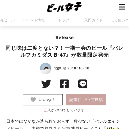
発売ビール
イベント情報
トップ
入門ガイド
ほろ酔いコ
Release
同じ味は二度とない？！一期一会のビール『バレ
ルフカミダス B-47』が数量限定発売
2018/10/10
酒井 萌
いいね！
記事について投稿
0
人がいいね!しています
日本ではなかなか造られておらず、数少ない「バレルエイジ
ドビール」。木樽で熟成された"超熟成ビール"こと『
バレル