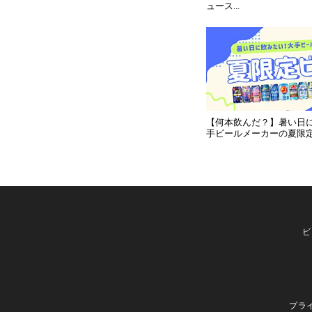
ュース...
【何本飲んだ？】暑い日
手ビールメーカーの夏限定
ビ
プラ