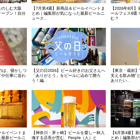
たのしむ大阪
【7月第4週】新商品＆ビールイベントま
【2026年8月
オープン！自分
とめ｜編集部が気になった最新ビールニ
ールフェス8選
ュース...
む？
いのは、寝かしつ
【父の日2026】ビール好きのお父さんへ
【東京・蔵前】
てや仕事に追わ
「ありがとう」をビールに込めて贈ろ
支える飲み物”
う！編...
ありたい...
ールイベントま
【神奈川・茅ヶ崎】ビールを愛し一杯入
【6月第4週】
た最新ビールニ
魂する店長が営む、People（人）と
とめ｜編集部が