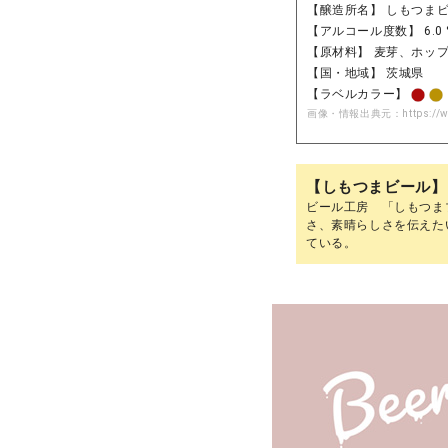
【醸造所名】 しもつま
【アルコール度数】 6.0 
【原材料】 麦芽、ホッ
【国・地域】 茨城県
【ラベルカラー】
画像・情報出典元：
https://
【しもつまビール】
ビール工房 「しもつま
さ、素晴らしさを伝えた
ている。