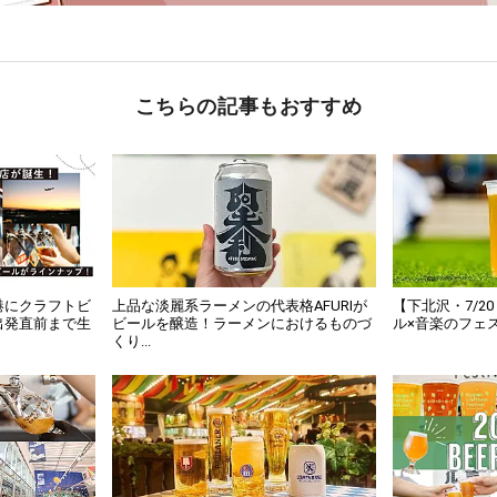
こちらの記事もおすすめ
港にクラフトビ
上品な淡麗系ラーメンの代表格AFURIが
【下北沢・7/2
出発直前まで生
ビールを醸造！ラーメンにおけるものづ
ル×音楽のフェス「Sw
くり...