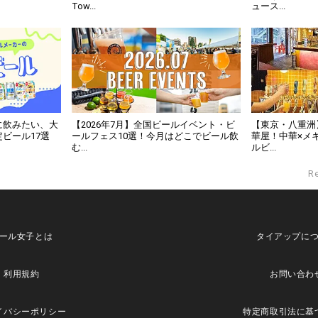
Tow...
ュース...
に飲みたい、大
【2026年7月】全国ビールイベント・ビ
【東京・八重洲
ビール17選
ールフェス10選！今月はどこでビール飲
華屋！中華×メ
む...
ルビ...
R
ール女子とは
タイアップに
利用規約
お問い合わ
イバシーポリシー
特定商取引法に基