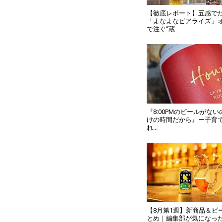
【徹底レポート】五感で
「よなよなビアライズ」
で注ぐ“蔵...
『8:00PMのビールがな
けの時間だから』ー子育
れ...
【8月第1週】新商品＆ビ
とめ｜編集部が気になっ