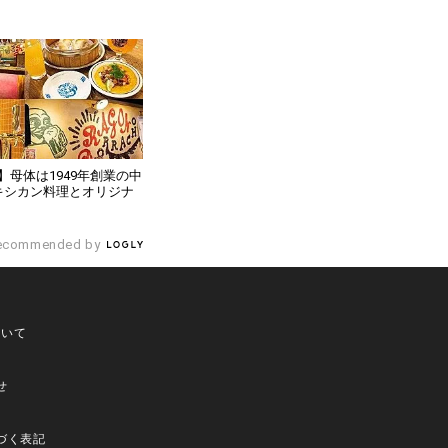
】母体は1949年創業の中
キシカン料理とオリジナ
ecommended by
ついて
せ
づく表記