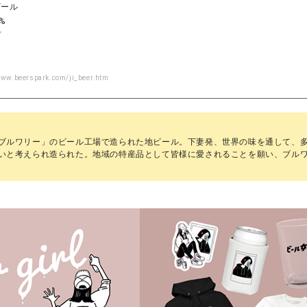
ビール
%
プ
www.beerspark.com/ji_beer.htm
ブルワリー」のビール工場で造られた地ビール。下妻発、世界の味を通して、
いと考えられ造られた。地域の特産品として皆様に愛されることを願い、ブル