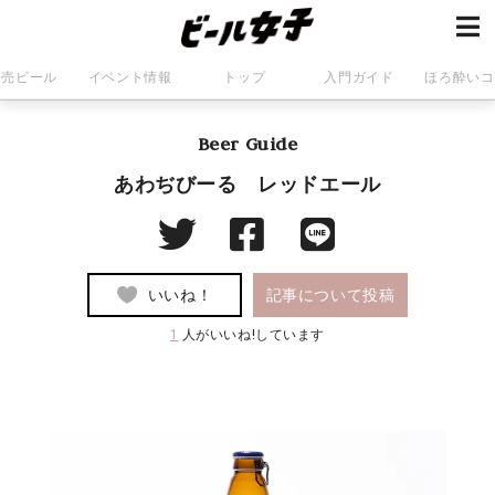
発売ビール
イベント情報
トップ
入門ガイド
ほろ酔いコ
Beer Guide
あわぢびーる レッドエール
いいね！
記事について投稿
1
人がいいね!しています