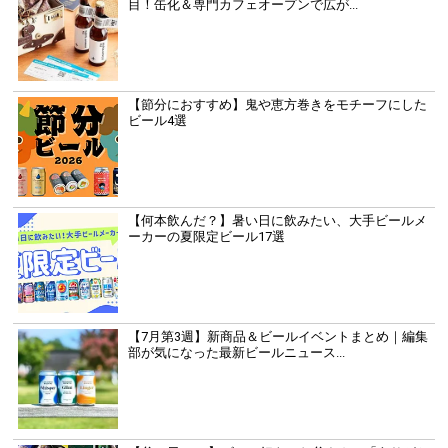
目！缶化＆専門カフェオープンで広が...
【節分におすすめ】鬼や恵方巻きをモチーフにした
ビール4選
【何本飲んだ？】暑い日に飲みたい、大手ビールメ
ーカーの夏限定ビール17選
【7月第3週】新商品＆ビールイベントまとめ｜編集
部が気になった最新ビールニュース...