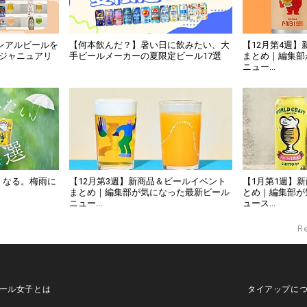
ノンアルビールを
【何本飲んだ？】暑い日に飲みたい、大
【12月第4週
・ジャニュアリ
手ビールメーカーの夏限定ビール17選
まとめ｜編集部
ニュー...
くなる。梅雨に
【12月第3週】新商品＆ビールイベント
【1月第1週】
まとめ｜編集部が気になった最新ビール
とめ｜編集部が
ニュー...
ュース...
R
ール女子とは
タイアップに