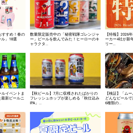
におすすめ！春の
数量限定販売中の「秘密戦隊ゴレンジャ
【特報】202
ル」18選
ー」ビールを飲んでみた！ヒーローのキ
ーカー4社が新
ャラクタ...
リー...
ールイベントま
【秋ビール】7月に収穫されたばかりの
【検証】「ムー
た最新ビールニ
フレッシュホップが楽しめる「秋仕込み
どんなビールで
IPA」...
6種類の...