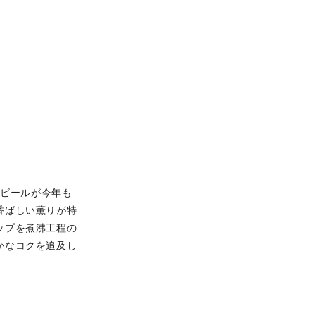
番ビールが今年も
香ばしい薫りが特
ップを煮沸工程の
かなコクを追及し