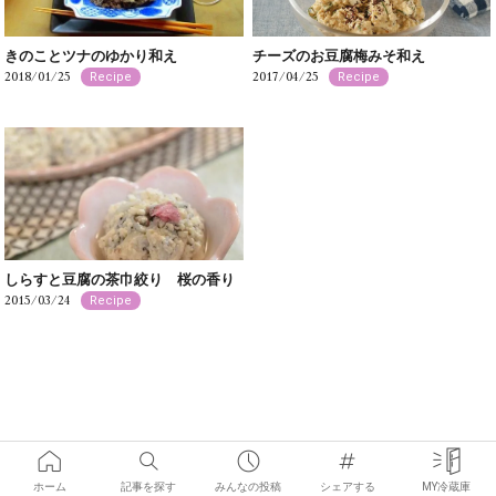
きのことツナのゆかり和え
チーズのお豆腐梅みそ和え
2018/01/25
2017/04/25
Recipe
Recipe
しらすと豆腐の茶巾絞り 桜の香り
2015/03/24
Recipe
ホーム
記事を探す
みんなの投稿
シェアする
MY冷蔵庫