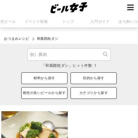
発売ビール
イベント情報
トップ
入門ガイド
ほろ酔いコ
おつまみレシピ
和風顆粒ダシ
「和風顆粒ダシ」ヒット件数: 1
材料から探す
目的から探す
相性の良いビールから探す
カテゴリから探す