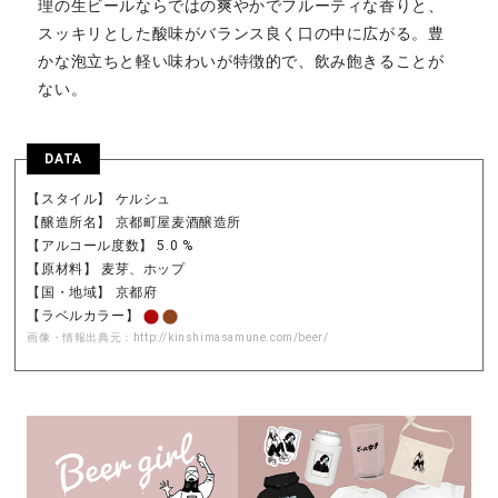
理の生ビールならではの爽やかでフルーティな香りと、
スッキリとした酸味がバランス良く口の中に広がる。豊
かな泡立ちと軽い味わいが特徴的で、飲み飽きることが
ない。
DATA
【スタイル】 ケルシュ
【醸造所名】 京都町屋麦酒醸造所
【アルコール度数】 5.0 %
【原材料】 麦芽、ホップ
【国・地域】 京都府
【ラベルカラー】
画像・情報出典元：
http://kinshimasamune.com/beer/