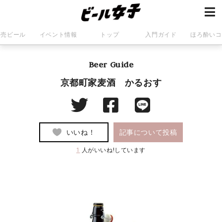
発売ビール
イベント情報
トップ
入門ガイド
ほろ酔いコ
Beer Guide
京都町家麦酒 かるおす
いいね！
記事について投稿
1
人がいいね!しています