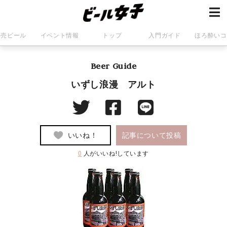
発売ビール
イベント情報
トップ
入門ガイド
ほろ酔いコ
Beer Guide
いずし浪漫 アルト
いいね！
記事について投稿
0
人がいいね!しています