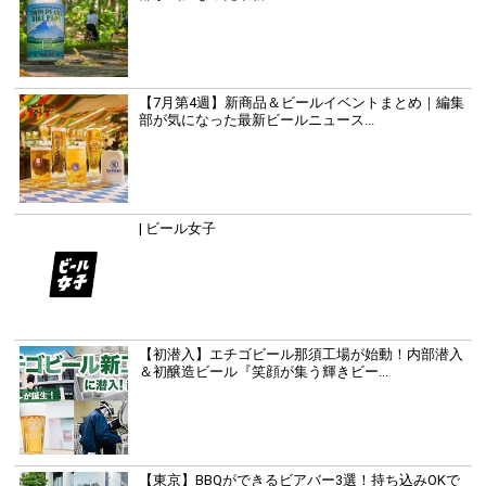
【7月第4週】新商品＆ビールイベントまとめ｜編集
部が気になった最新ビールニュース...
| ビール女子
【初潜入】エチゴビール那須工場が始動！内部潜入
＆初醸造ビール『笑顔が集う輝きビー...
【東京】BBQができるビアバー3選！持ち込みOKで