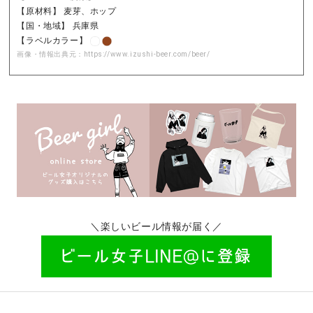
【原材料】 麦芽、ホップ
【国・地域】 兵庫県
【ラベルカラー】
画像・情報出典元：
https://www.izushi-beer.com/beer/
＼楽しいビール情報が届く／