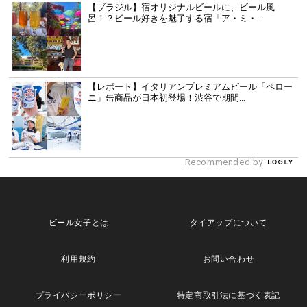
【ブラジル】宿オリジナルビールに、ビール風
呂！？ビール好きを魅了する宿「ア・ミ・...
【レポート】イタリアンプレミアムビール「ペロー
ニ」缶商品が日本初登場！渋谷で期間...
Recommended by
ビール女子とは
タイアップについて
利用規約
お問い合わせ
プライバシーポリシー
特定商取引法に基づく表記