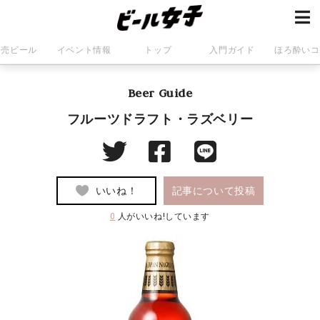
発売ビール
イベント情報
トップ
入門ガイド
ほろ酔いコ
Beer Guide
フルーツドラフト・ラズベリー
いいね！
記事について投稿
0
人がいいね!しています