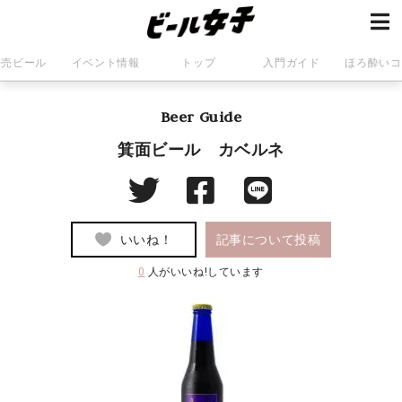
発売ビール
イベント情報
トップ
入門ガイド
ほろ酔いコ
Beer Guide
箕面ビール カベルネ
いいね！
記事について投稿
0
人がいいね!しています