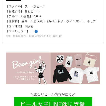
【スタイル】 フルーツビール
【醸造所名】 箕面ビール
【アルコール度数】 7.0 %
【原材料】 麦芽、ぶどう果汁（カベルネソーヴィニヨン）、ホップ
【国・地域】 大阪府
【ラベルカラー】
画像・情報出典元：
https://www.minoh-beer.jp/
＼楽しいビール情報が届く／