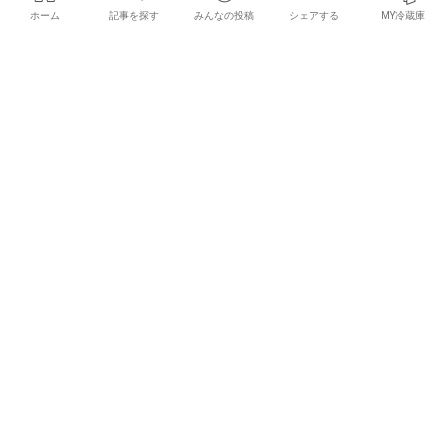
ホーム
記事を探す
みんなの投稿
シェアする
MY冷蔵庫
×
お気に入りの記事を見つけて
みんなにシェアしよう！
Y.Y.G. Brewery & Beer Kitchen
牛とたっぷり生姜のジャークスパ
イス炒め
2016/10/20
Cafe&Bar
2016/10/17
Recipe
クリスマスデートに誘われたい！
味わいバージョンアップ！「THE
『ヱビスプレミアム ナイトツア
軽井沢ビール」シリーズから冬季
ー』開催
限定ビール登場
2016/10/16
2016/10/11
Event
News