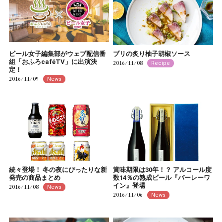
ビール女子編集部がウェブ配信番
ブリの炙り柚子胡椒ソース
組「おふろcaféTV」に出演決
2016/11/08
Recipe
定！
2016/11/09
News
続々登場！ 冬の夜にぴったりな新
賞味期限は30年！？ アルコール度
発売の商品まとめ
数14％の熟成ビール『バーレーワ
イン』登場
2016/11/08
News
2016/11/06
News