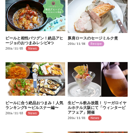
ビールと相性バツグン！絶品アヒ
豚肩ロースのセージミルク煮
ージョのおつまみレシピ4つ
2016/11/04
Recipe
2016/11/05
News
ビールに合う絶品おつまみ！人気
生ビール飲み放題！ リーガロイヤ
ランキング5 〜ピルスナー編〜
ルホテル大阪にて「ウィンタービ
アフェア」開催
2016/11/03
News
2016/11/01
News