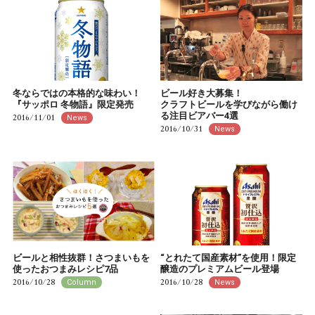
冬ならではの本格的な味わい！
ビール好き大募集！
『サッポロ 冬物語』限定発売
クラフトビールを学びながら働け
る注目ビアバー4選
2016/11/01
News
2016/10/31
News
ビールと相性抜群！さつまいもを
“とれたて国産素材”を使用！限定
使ったおつまみレシピ7品
醸造のプレミアムビール登場
2016/10/28
2016/10/28
Column
News