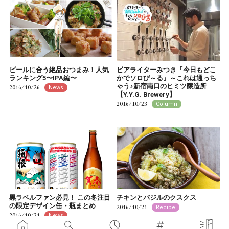
ビールに合う絶品おつまみ！人気
ビアライターみつき『今日もどこ
ランキング5〜IPA編〜
かでソロび～る』～これは通っち
ゃう♪新宿南口のヒミツ醸造所
2016/10/26
News
【Y.Y.G. Brewery】
2016/10/23
Column
黒ラベルファン必見！ この冬注目
チキンとバジルのクスクス
の限定デザイン缶・瓶まとめ
2016/10/21
Recipe
2016/10/21
News