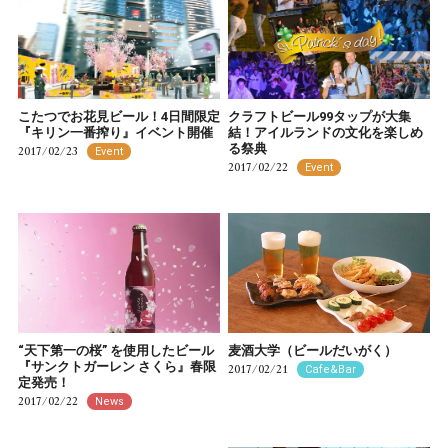
こたつでお花見ビール！4日間限定
クラフトビール99タップが大集
『キリン一番搾り』イベント開催
結！アイルランドの文化を楽しめ
る祭典
2017/02/23
Event
2017/02/22
Event
“天下第一の桜” を使用したビール
麦酒大学（ビールだいがく）
『サンクトガーレン さくら』春限
2017/02/21
Cafe&Bar
定発売！
2017/02/22
News