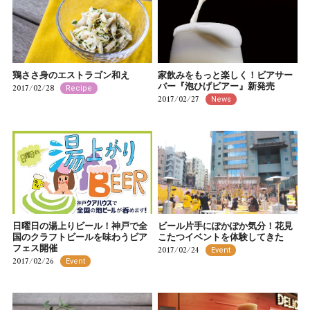
鶏ささ身のエストラゴン和え
家飲みをもっと楽しく！ビアサー
バー『泡ひげビアー』新発売
2017/02/28
Recipe
2017/02/27
News
日曜日の湯上りビール！神戸で全
ビール片手にぽかぽか気分！花見
国のクラフトビールを味わうビア
こたつイベントを体験してきた
フェス開催
2017/02/24
Event
2017/02/26
Event