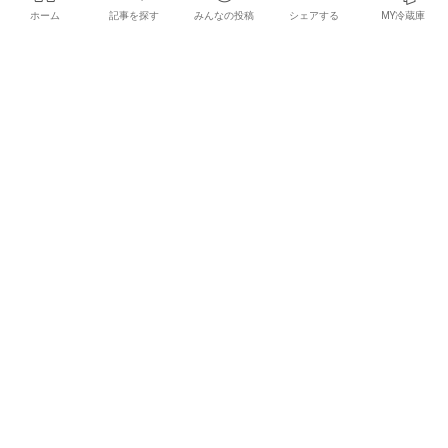
ホーム
記事を探す
みんなの投稿
シェアする
MY冷蔵庫
×
お気に入りの記事を見つけて
みんなにシェアしよう！
クラフトビールの飲み比べも！
ハワイNo.1クラフトビール×南国
代々木『GOOD SUNDAY
フルーツのコラボ作！『ハナレ
MARKET』開催
イ』新発売
2017/02/19
2017/02/18
Event
News
北海道を愛する人のためのビール
横浜に待望の出店！ヱビスの魅力
『サッポロ クラシック できたて出
と世界観を楽しむ「YEBISU
荷』
BAR」
2017/02/17
2017/02/15
News
News