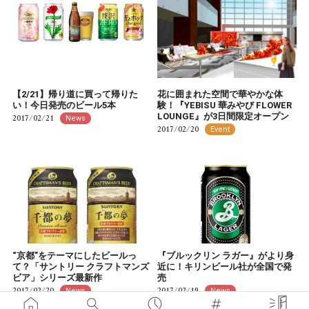
【2/21】帰り道に買って帰りた
花に囲まれた空間で華やかな体
い！今日発売のビール5本
験！『YEBISU 華みやび FLOWER
LOUNGE』が3日間限定オープン
2017/02/21
News
2017/02/20
Event
“京都”をテーマにしたビールっ
『ブルックリン ラガー』がより身
て？「サントリー クラフトマンズ
近に！キリンビール社が全国で発
ビア」シリーズ最新作
売
2017/02/20
2017/02/19
News
News