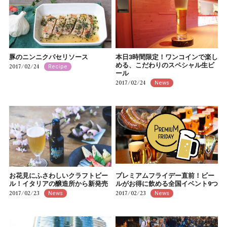
豚のニンニクパセリソース
本日3時間限定！ワンコインで楽し
める、こだわりのスペシャル生ビ
2017/02/24
Recipe
ール
2017/02/24
News
お花見にふさわしいクラフトビー
プレミアムフライデー直前！ビー
ル！イタリアの醸造所から新発売
ルがお得に飲める全国イベント9つ
2017/02/23
2017/02/23
News
News