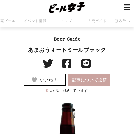
発売ビール
イベント情報
トップ
入門ガイド
ほろ酔いコ
Beer Guide
あまおうオートミールブラック
いいね！
記事について投稿
0
人がいいね!しています