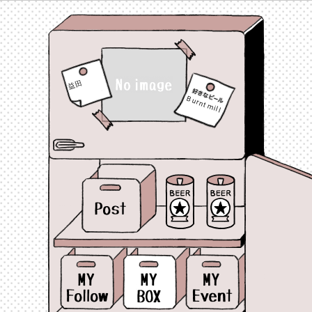
益田
Burnt mill