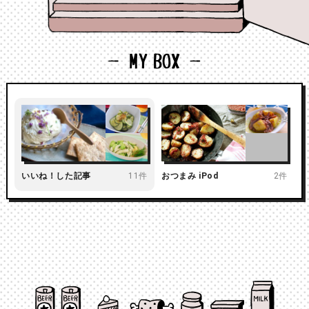
いいね！した記事
11件
おつまみ iPod
2件