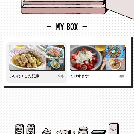
いいね！した記事
29件
くりすます
4件