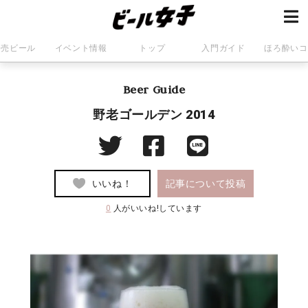
発売ビール
イベント情報
トップ
入門ガイド
ほろ酔いコ
Beer Guide
野老ゴールデン 2014
いいね！
記事について投稿
0
人がいいね!しています