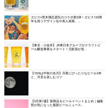
ヱビス×荒木飛呂彦氏のコラボ第2弾！ヱビス135周
年を祝うデザイン缶や美人画展、...
【東京・小金井】JR東日本グループがクラフトビ
ール醸造事業をスタート！元駅員が造...
【10/6は中秋の名月】月夜にぴったりなビール3本
と、月見を楽しむコツ
【5月第1週】新商品＆ビールイベントまとめ｜編集
部が気になった最新ビールニュース...