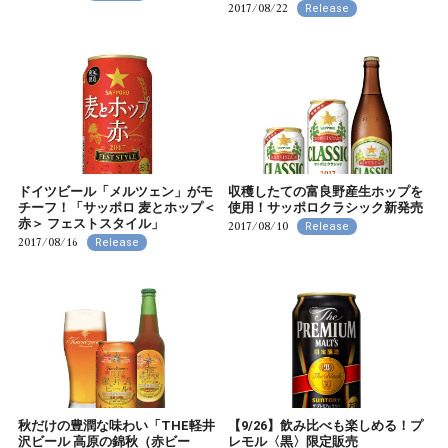
2017/08/22
Release
ドイツビール「メルツェン」がモ
収穫したての富良野産生ホップを
チーフ！「サッポロ 麦とホップ＜
使用！サッポロクラシック新発売
赤＞ フェストスタイル」
2017/08/10
Release
2017/08/16
Release
秋だけの豊潤な味わい「THE軽井
【9/26】飲み比べも楽しめる！プ
沢ビール 高原の錦秋（赤ビー
レモル〈黒〉限定販売