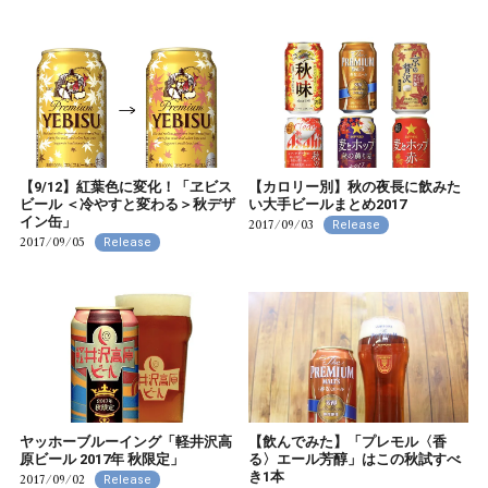
【9/12】紅葉色に変化！「ヱビス
【カロリー別】秋の夜長に飲みた
ビール ＜冷やすと変わる＞秋デザ
い大手ビールまとめ2017
イン缶」
2017/09/03
Release
2017/09/05
Release
ヤッホーブルーイング「軽井沢高
【飲んでみた】「プレモル〈香
原ビール 2017年 秋限定」
る〉エール芳醇」はこの秋試すべ
き1本
2017/09/02
Release