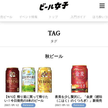
発売ビール
イベント情報
トップ
入門ガイド
ほろ酔いコ
TAG
タグ
秋ビール
【9/12】帰り道に買って帰りた
夜長を少し贅沢に。「金麦〈琥珀
い！今日発売の3本のビール
（こはく）のくつろぎ〉」新発売
2017/09/12
2017/09/11
Release
Release