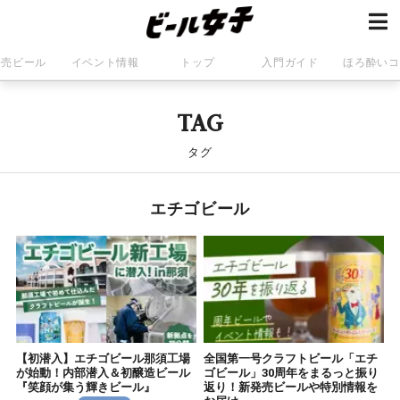
発売ビール
イベント情報
トップ
入門ガイド
ほろ酔いコ
TAG
タグ
エチゴビール
【初潜入】エチゴビール那須工場
全国第一号クラフトビール「エチ
が始動！内部潜入＆初醸造ビール
ゴビール」30周年をまるっと振り
『笑顔が集う輝きビール』
返り！新発売ビールや特別情報を