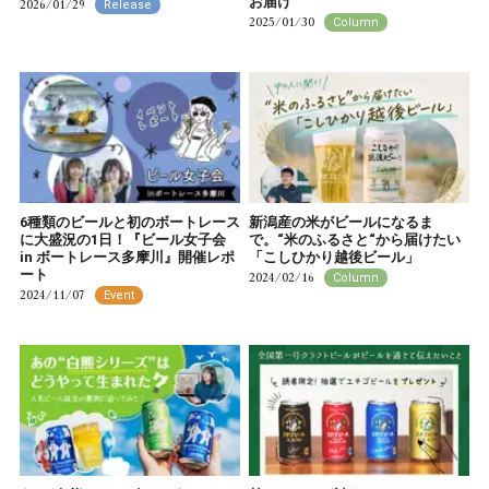
お届け
2026/01/29
Release
2025/01/30
Column
6種類のビールと初のボートレース
新潟産の米がビールになるま
に大盛況の1日！『ビール女子会
で。“米のふるさと“から届けたい
in ボートレース多摩川』開催レポ
「こしひかり越後ビール」
ート
2024/02/16
Column
2024/11/07
Event