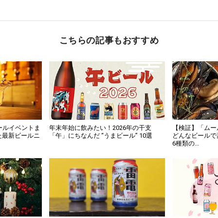
こちらの記事もおすすめ
ールイベントま
年末年始に飲みたい！2026年の干支
【検証】「ムー
た最新ビールニ
「午」にちなんだ “うまビール” 10選
どんなビールで
6種類の...