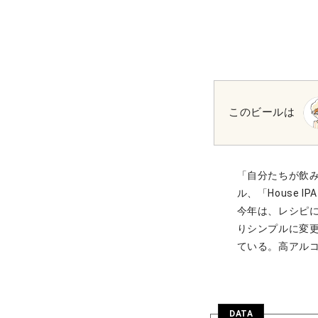
このビールは
「自分たちが飲
ル、「House
今年は、レシピに
りシンプルに変
ている。高アル
DATA