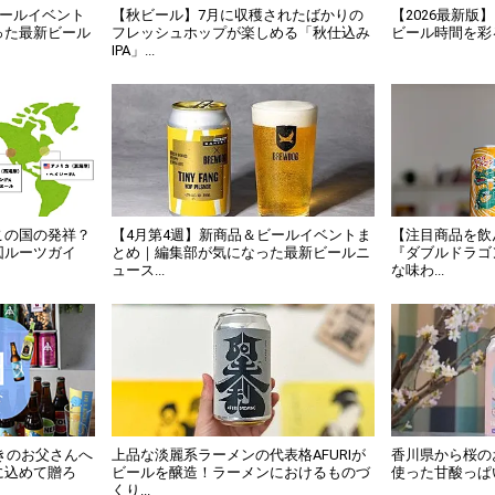
ビールイベント
【秋ビール】7月に収穫されたばかりの
【2026最新
った最新ビール
フレッシュホップが楽しめる「秋仕込み
ビール時間を彩
IPA」...
この国の発祥？
【4月第4週】新商品＆ビールイベントま
【注目商品を飲
図ルーツガイ
とめ｜編集部が気になった最新ビールニ
『ダブルドラゴ
ュース...
な味わ...
好きのお父さんへ
上品な淡麗系ラーメンの代表格AFURIが
香川県から桜の
に込めて贈ろ
ビールを醸造！ラーメンにおけるものづ
使った甘酸っぱいSE
くり...