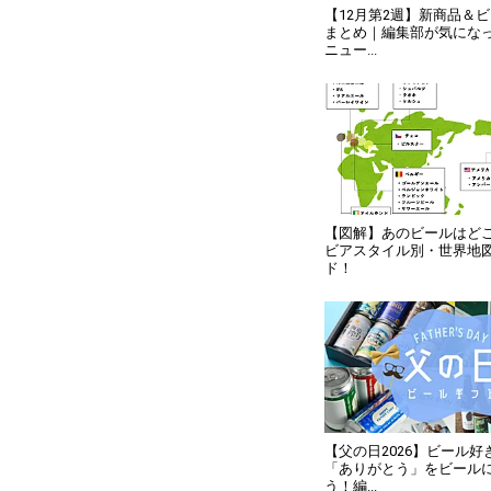
【12月第2週】新商品＆
まとめ｜編集部が気にな
ニュー...
【図解】あのビールはど
ビアスタイル別・世界地
ド！
【父の日2026】ビール
「ありがとう」をビール
う！編...