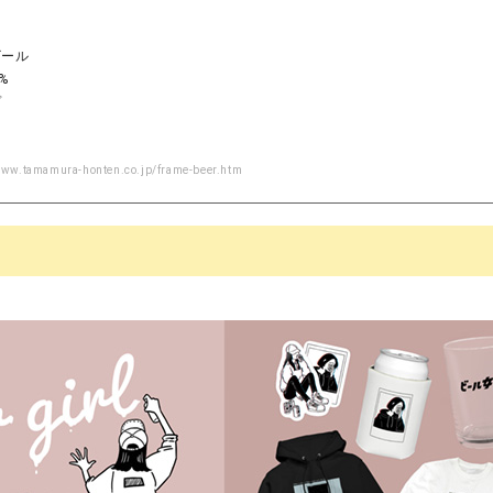
ビール
%
プ
www.tamamura-honten.co.jp/frame-beer.htm