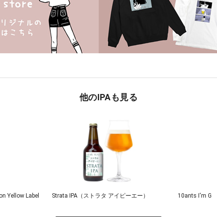
他のIPAも見る
n Yellow Label
Strata IPA（ストラタ アイピーエー）
10ants I'm G