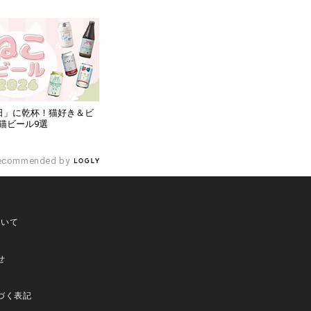
の日」に乾杯！猫好き＆ビ
猫ビール9選
ecommended by
ついて
せ
づく表記