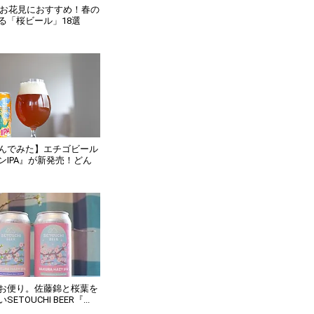
版】お花見におすすめ！春の
る「桜ビール」18選
んでみた】エチゴビール
ンIPA』が新発売！どん
お便り。佐藤錦と桜葉を
TOUCHI BEER『...