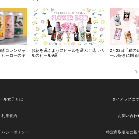
戦隊ゴレンジャ
お花を選ぶようにビールを選ぶ！花ラベ
2月22日「猫
！ヒーローのキ
ルのビール9選
ール好きに贈る
R
ール女子とは
タイアップに
利用規約
お問い合わ
イバシーポリシー
特定商取引法に基