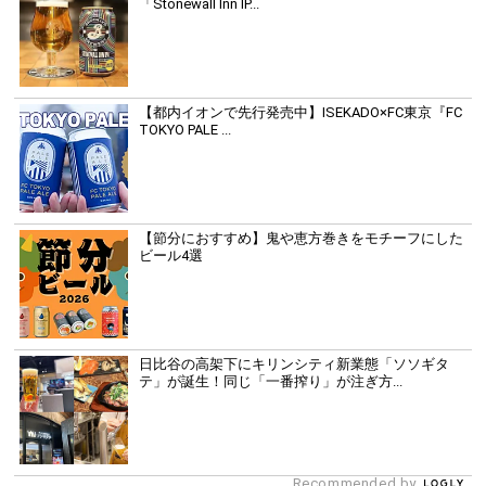
「Stonewall Inn IP...
【都内イオンで先行発売中】ISEKADO×FC東京『FC
TOKYO PALE ...
【節分におすすめ】鬼や恵方巻きをモチーフにした
ビール4選
日比谷の高架下にキリンシティ新業態「ソソギタ
テ」が誕生！同じ「一番搾り」が注ぎ方...
Recommended by