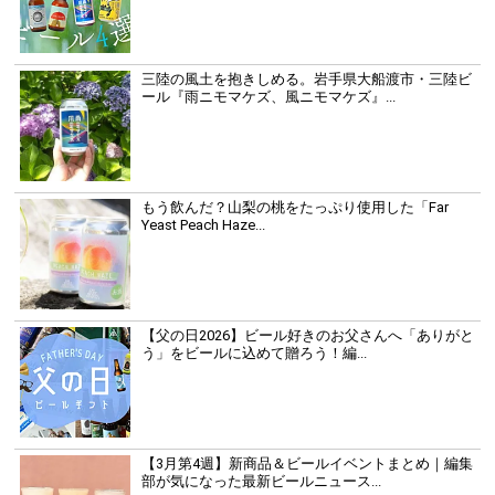
三陸の風土を抱きしめる。岩手県大船渡市・三陸ビ
ール『雨ニモマケズ、風ニモマケズ』...
もう飲んだ？山梨の桃をたっぷり使用した「Far
Yeast Peach Haze...
【父の日2026】ビール好きのお父さんへ「ありがと
う」をビールに込めて贈ろう！編...
【3月第4週】新商品＆ビールイベントまとめ｜編集
部が気になった最新ビールニュース...