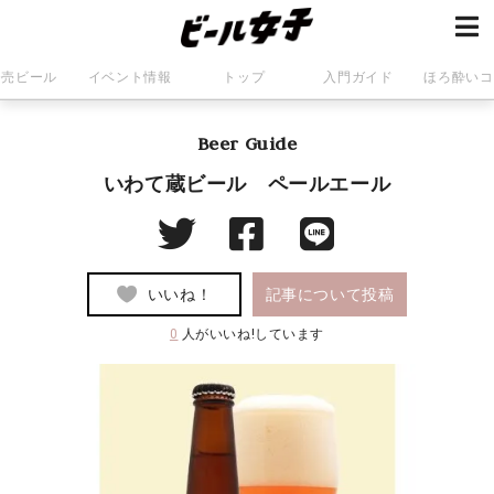
発売ビール
イベント情報
トップ
入門ガイド
ほろ酔いコ
Beer Guide
いわて蔵ビール ペールエール
いいね！
記事について投稿
0
人がいいね!しています