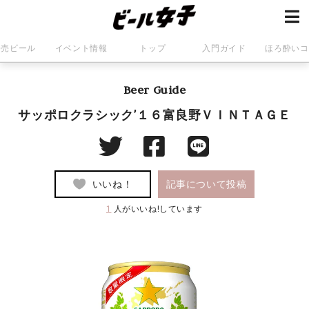
発売ビール
イベント情報
トップ
入門ガイド
ほろ酔いコ
Beer Guide
サッポロクラシック’１６富良野ＶＩＮＴＡＧＥ
いいね！
記事について投稿
1
人がいいね!しています