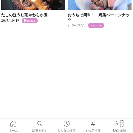
たこのほうじ茶やわらか煮
おうちで簡単！ 燻製ベーコンナッ
ツ
2017/10/19
Recipe
2015/07/23
Recipe
ホーム
記事を探す
みんなの投稿
シェアする
MY冷蔵庫