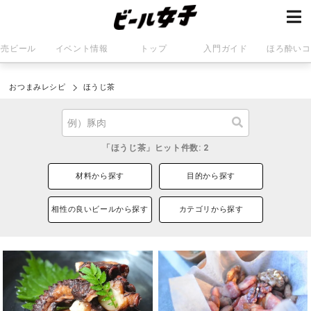
発売ビール
イベント情報
トップ
入門ガイド
ほろ酔いコ
おつまみレシピ
ほうじ茶
「ほうじ茶」ヒット件数: 2
材料から探す
目的から探す
相性の良いビールから探す
カテゴリから探す