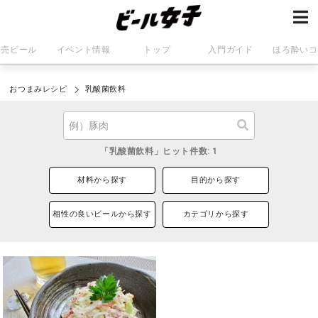
発売ビール
イベント情報
トップ
入門ガイド
ほろ酔いコ
おつまみレシピ
乳酸菌飲料
「乳酸菌飲料」ヒット件数: 1
材料から探す
目的から探す
相性の良いビールから探す
カテゴリから探す